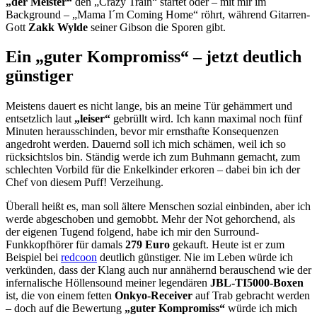
„der Meister“
den „Crazy Train“ startet oder – mit mir im
Background – „Mama I´m Coming Home“ röhrt, während Gitarren-
Gott
Zakk Wylde
seiner Gibson die Sporen gibt.
Ein „guter Kompromiss“ – jetzt deutlich
günstiger
Meistens dauert es nicht lange, bis an meine Tür gehämmert und
entsetzlich laut
„leiser“
gebrüllt wird. Ich kann maximal noch fünf
Minuten herausschinden, bevor mir ernsthafte Konsequenzen
angedroht werden. Dauernd soll ich mich schämen, weil ich so
rücksichtslos bin. Ständig werde ich zum Buhmann gemacht, zum
schlechten Vorbild für die Enkelkinder erkoren – dabei bin ich der
Chef von diesem Puff! Verzeihung.
Überall heißt es, man soll ältere Menschen sozial einbinden, aber ich
werde abgeschoben und gemobbt. Mehr der Not gehorchend, als
der eigenen Tugend folgend, habe ich mir den Surround-
Funkkopfhörer für damals
279 Euro
gekauft. Heute ist er zum
Beispiel bei
redcoon
deutlich günstiger. Nie im Leben würde ich
verkünden, dass der Klang auch nur annähernd berauschend wie der
infernalische Höllensound meiner legendären
JBL-TI5000-Boxen
ist, die von einem fetten
Onkyo-Receiver
auf Trab gebracht werden
– doch auf die Bewertung
„guter Kompromiss“
würde ich mich