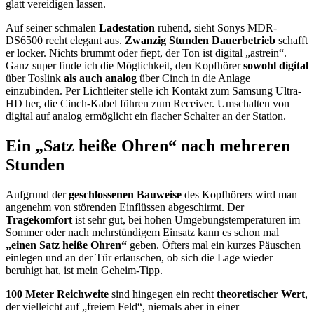
glatt vereidigen lassen.
Auf seiner schmalen
Ladestation
ruhend, sieht Sonys MDR-
DS6500 recht elegant aus.
Zwanzig Stunden Dauerbetrieb
schafft
er locker. Nichts brummt oder fiept, der Ton ist digital „astrein“.
Ganz super finde ich die Möglichkeit, den Kopfhörer
sowohl digital
über Toslink
als auch analog
über Cinch in die Anlage
einzubinden. Per Lichtleiter stelle ich Kontakt zum Samsung Ultra-
HD her, die Cinch-Kabel führen zum Receiver. Umschalten von
digital auf analog ermöglicht ein flacher Schalter an der Station.
Ein „Satz heiße Ohren“ nach mehreren
Stunden
Aufgrund der
geschlossenen Bauweise
des Kopfhörers wird man
angenehm von störenden Einflüssen abgeschirmt. Der
Tragekomfort
ist sehr gut, bei hohen Umgebungstemperaturen im
Sommer oder nach mehrstündigem Einsatz kann es schon mal
„einen Satz heiße Ohren“
geben. Öfters mal ein kurzes Päuschen
einlegen und an der Tür erlauschen, ob sich die Lage wieder
beruhigt hat, ist mein Geheim-Tipp.
100 Meter Reichweite
sind hingegen ein recht
theoretischer Wert
,
der vielleicht auf „freiem Feld“, niemals aber in einer