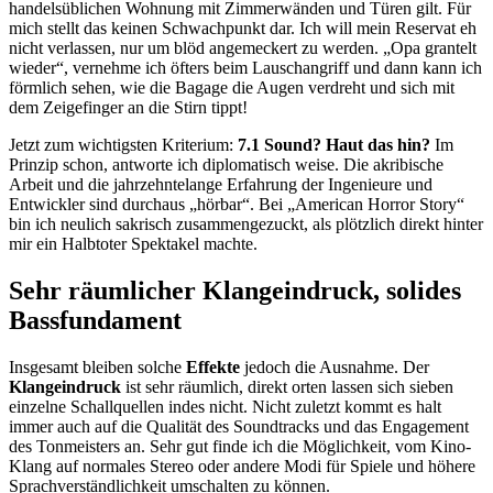
handelsüblichen Wohnung mit Zimmerwänden und Türen gilt. Für
mich stellt das keinen Schwachpunkt dar. Ich will mein Reservat eh
nicht verlassen, nur um blöd angemeckert zu werden. „Opa grantelt
wieder“, vernehme ich öfters beim Lauschangriff und dann kann ich
förmlich sehen, wie die Bagage die Augen verdreht und sich mit
dem Zeigefinger an die Stirn tippt!
Jetzt zum wichtigsten Kriterium:
7.1 Sound? Haut das hin?
Im
Prinzip schon, antworte ich diplomatisch weise. Die akribische
Arbeit und die jahrzehntelange Erfahrung der Ingenieure und
Entwickler sind durchaus „hörbar“. Bei „American Horror Story“
bin ich neulich sakrisch zusammengezuckt, als plötzlich direkt hinter
mir ein Halbtoter Spektakel machte.
Sehr räumlicher Klangeindruck, solides
Bassfundament
Insgesamt bleiben solche
Effekte
jedoch die Ausnahme. Der
Klangeindruck
ist sehr räumlich, direkt orten lassen sich sieben
einzelne Schallquellen indes nicht. Nicht zuletzt kommt es halt
immer auch auf die Qualität des Soundtracks und das Engagement
des Tonmeisters an. Sehr gut finde ich die Möglichkeit, vom Kino-
Klang auf normales Stereo oder andere Modi für Spiele und höhere
Sprachverständlichkeit umschalten zu können.