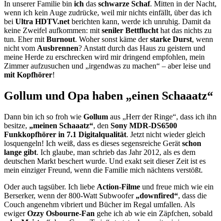
In unserer Familie bin
ich
das
schwarze Schaf
. Mitten in der Nacht,
wenn ich kein Auge zudrücke, weil mir nichts einfällt, über das ich
bei
Ultra HDTV.net
berichten kann, werde ich unruhig. Damit da
keine Zweifel aufkommen: mit
seniler Bettflucht
hat das nichts zu
tun. Eher mit
Burnout
. Woher sonst käme der
starke Durst
, wenn
nicht vom
Ausbrennen
? Anstatt durch das Haus zu geistern und
meine Herde zu erschrecken wird mir dringend empfohlen, mein
Zimmer aufzusuchen und „irgendwas zu machen“ – aber leise und
mit Kopfhörer
!
Gollum und Opa haben „einen Schaaatz“
Dann bin ich so froh wie
Gollum
aus „Herr der Ringe“, dass ich ihn
besitze,
„meinen Schaaatz“
, den
Sony MDR-DS6500
Funkkopfhörer in 7.1 Digitalqualität
. Jetzt nicht wieder gleich
losquengeln! Ich weiß, dass es dieses segensreiche Gerät
schon
lange gibt
. Ich glaube, man schrieb das Jahr 2012, als es dem
deutschen Markt beschert wurde. Und exakt seit dieser Zeit ist es
mein einziger Freund, wenn die Familie mich nächtens verstößt.
Oder auch tagsüber. Ich liebe
Action-Filme
und freue mich wie ein
Berserker, wenn der 800-Watt Subwoofer
„downfired“
, dass die
Couch angenehm vibriert und Bücher im Regal umfallen. Als
ewiger
Ozzy Osbourne-Fan
gehe ich ab wie ein Zäpfchen, sobald