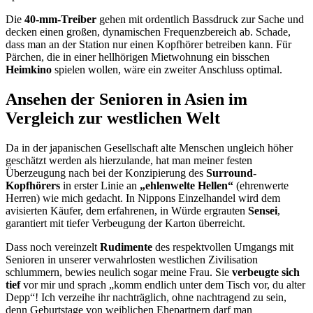
Die
40-mm-Treiber
gehen mit ordentlich Bassdruck zur Sache und
decken einen großen, dynamischen Frequenzbereich ab. Schade,
dass man an der Station nur einen Kopfhörer betreiben kann. Für
Pärchen, die in einer hellhörigen Mietwohnung ein bisschen
Heimkino
spielen wollen, wäre ein zweiter Anschluss optimal.
Ansehen der Senioren in Asien im
Vergleich zur westlichen Welt
Da in der japanischen Gesellschaft alte Menschen ungleich höher
geschätzt werden als hierzulande, hat man meiner festen
Überzeugung nach bei der Konzipierung des
Surround-
Kopfhörers
in erster Linie an
„ehlenwelte Hellen“
(ehrenwerte
Herren) wie mich gedacht. In Nippons Einzelhandel wird dem
avisierten Käufer, dem erfahrenen, in Würde ergrauten
Sensei
,
garantiert mit tiefer Verbeugung der Karton überreicht.
Dass noch vereinzelt
Rudimente
des respektvollen Umgangs mit
Senioren in unserer verwahrlosten westlichen Zivilisation
schlummern, bewies neulich sogar meine Frau. Sie
verbeugte sich
tief
vor mir und sprach „komm endlich unter dem Tisch vor, du alter
Depp“! Ich verzeihe ihr nachträglich, ohne nachtragend zu sein,
denn Geburtstage von weiblichen Ehepartnern darf man