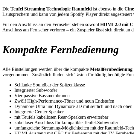
Die
Teufel Streaming Technologie Raumfeld
ist ebenso in die
Cine
Lautsprechern und kann von jedem Spotify-Player direkt angesteuert
Für den Anschluss an den Fernseher stehen sowohl
HDMI 2.0 mit 
Anschluss am Fernseher verloren – ein Zuspieler lässt sich direkt an 
Kompakte Fernbedienung
Alle Einstellungen werden über die kompakte
Metallfernbedienung
vorgenommen. Zusätzlich finden sich Tasten für häufig benötigte Fu
Schlanke Soundbar der Spitzenklasse
Integrierter Subwoofer
Vier passive Bassmembranen
Zwölf High-Performance-Töner und neun Endstufen
Dynamore Ultra und Dynamore 3D mit seitlich und nach oben a
Integrierte Center Speaker
mit Teufels kabellosen Rear-Speakern erweiterbar
kabelloser Anschluss für kompatible Teufel-Subwoofer
umfangreiche Streaming-Möglichkeiten mit der Raumfeld-Tech
HDMI-Ausgang mit CEC für Bedienung mit der TV-Fernbedie