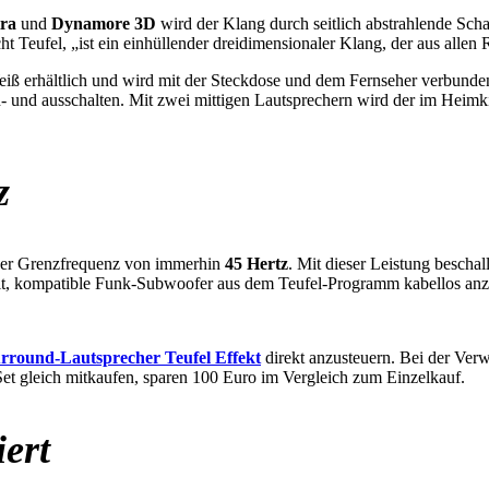
ra
und
Dynamore 3D
wird der Klang durch seitlich abstrahlende Sch
ht Teufel, „ist ein einhüllender dreidimensionaler Klang, der aus allen
iß erhältlich und wird mit der Steckdose und dem Fernseher verbunden
n- und ausschalten. Mit zwei mittigen Lautsprechern wird der im Heimki
z
ner Grenzfrequenz von immerhin
45 Hertz
. Mit dieser Leistung bescha
eit, kompatible Funk-Subwoofer aus dem Teufel-Programm kabellos anz
rround-Lautsprecher Teufel Effekt
direkt anzusteuern. Bei der Ver
Set gleich mitkaufen, sparen 100 Euro im Vergleich zum Einzelkauf.
ert