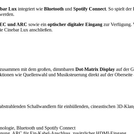
bar Lux
integriert wie
Bluetooth
und
Spotify Connect
. So spielt de
 werden.
CEC und ARC
sowie ein
optischer digitaler Eingang
zur Verfügung.
die Cinebar Lux anschließen.
zusammen mit dem großen, dimmbaren
Dot-Matrix Display
auf der G
nktionen wie Quellenwahl und Musiksteuerung direkt auf der Oberseite
bstrahlenden Schallwandlern für einhüllenden, cineastischen 3D-Klan
nologie, Bluetooth und Spotify Connect
nung, ARC für Ein-Kabel-Anschluss, zusätzlicher HDMI-Eingang