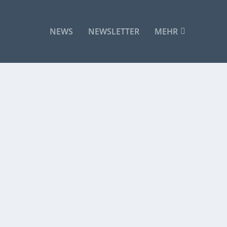
NEWS
NEWSLETTER
MEHR