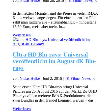
von
Niclas Heike
|
Juni 28, 2016
|
4K Filme
,
News
|
0
|
In den letzten Monaten sind die Preise in vielen IMAX
Kinos weltweit angestiegen. Für einen normalen Film
zahlt man mittlerweile – sitzunabhängig – mindestens
15,50 Euro, meist aber mehr. In...
Weiterlesen
Ultra HD Blu-rays: Universal
veröffentlicht im August 4K Blu-
rays
von
Niclas Heike
|
Juni 2, 2016
|
4K Filme
,
News
|
0
|
Seine ersten Ultra HD Blu-rays bringt Universal
Pictures am 25. August 2016 auf den Markt. Zu UHD
Blu-rays zählen mehrere IMAX-Produktionen, die in
zwei Bundles in den Handel kommen werden – das...
Weiterlesen