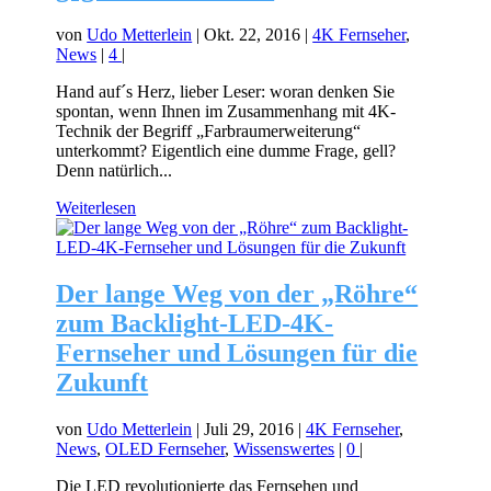
von
Udo Metterlein
|
Okt. 22, 2016
|
4K Fernseher
,
News
|
4
|
Hand auf´s Herz, lieber Leser: woran denken Sie
spontan, wenn Ihnen im Zusammenhang mit 4K-
Technik der Begriff „Farbraumerweiterung“
unterkommt? Eigentlich eine dumme Frage, gell?
Denn natürlich...
Weiterlesen
Der lange Weg von der „Röhre“
zum Backlight-LED-4K-
Fernseher und Lösungen für die
Zukunft
von
Udo Metterlein
|
Juli 29, 2016
|
4K Fernseher
,
News
,
OLED Fernseher
,
Wissenswertes
|
0
|
Die LED revolutionierte das Fernsehen und