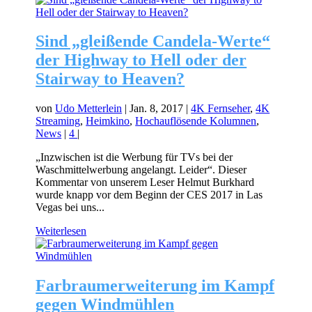
Sind „gleißende Candela-Werte“
der Highway to Hell oder der
Stairway to Heaven?
von
Udo Metterlein
|
Jan. 8, 2017
|
4K Fernseher
,
4K
Streaming
,
Heimkino
,
Hochauflösende Kolumnen
,
News
|
4
|
„Inzwischen ist die Werbung für TVs bei der
Waschmittelwerbung angelangt. Leider“. Dieser
Kommentar von unserem Leser Helmut Burkhard
wurde knapp vor dem Beginn der CES 2017 in Las
Vegas bei uns...
Weiterlesen
Farbraumerweiterung im Kampf
gegen Windmühlen