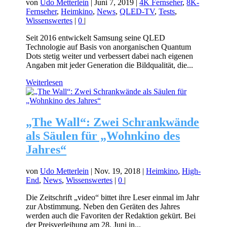
von
Udo Metterlein
|
Juni 7, 2019
|
4K Fernseher
,
8K-
Fernseher
,
Heimkino
,
News
,
QLED-TV
,
Tests
,
Wissenswertes
|
0
|
Seit 2016 entwickelt Samsung seine QLED
Technologie auf Basis von anorganischen Quantum
Dots stetig weiter und verbessert dabei nach eigenen
Angaben mit jeder Generation die Bildqualität, die...
Weiterlesen
„The Wall“: Zwei Schrankwände
als Säulen für „Wohnkino des
Jahres“
von
Udo Metterlein
|
Nov. 19, 2018
|
Heimkino
,
High-
End
,
News
,
Wissenswertes
|
0
|
Die Zeitschrift „video“ bittet ihre Leser einmal im Jahr
zur Abstimmung. Neben den Geräten des Jahres
werden auch die Favoriten der Redaktion gekürt. Bei
der Preisverleihung am 28. Juni in...