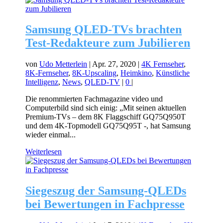
Samsung QLED-TVs brachten
Test-Redakteure zum Jubilieren
von
Udo Metterlein
|
Apr. 27, 2020
|
4K Fernseher
,
8K-Fernseher
,
8K-Upscaling
,
Heimkino
,
Künstliche
Intelligenz
,
News
,
QLED-TV
|
0
|
Die renommierten Fachmagazine video und
Computerbild sind sich einig: „Mit seinen aktuellen
Premium-TVs – dem 8K Flaggschiff GQ75Q950T
und dem 4K-Topmodell GQ75Q95T -, hat Samsung
wieder einmal...
Weiterlesen
Siegeszug der Samsung-QLEDs
bei Bewertungen in Fachpresse