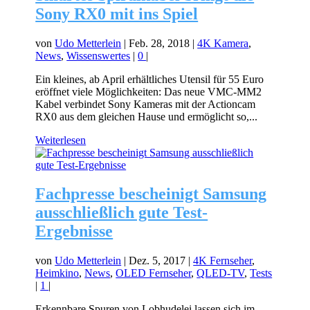
Sony RX0 mit ins Spiel
von
Udo Metterlein
|
Feb. 28, 2018
|
4K Kamera
,
News
,
Wissenswertes
|
0
|
Ein kleines, ab April erhältliches Utensil für 55 Euro
eröffnet viele Möglichkeiten: Das neue VMC-MM2
Kabel verbindet Sony Kameras mit der Actioncam
RX0 aus dem gleichen Hause und ermöglicht so,...
Weiterlesen
Fachpresse bescheinigt Samsung
ausschließlich gute Test-
Ergebnisse
von
Udo Metterlein
|
Dez. 5, 2017
|
4K Fernseher
,
Heimkino
,
News
,
OLED Fernseher
,
QLED-TV
,
Tests
|
1
|
Erkennbare Spuren von Lobhudelei lassen sich im