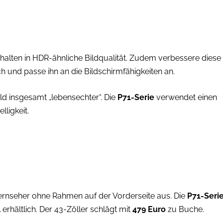
lten in HDR-ähnliche Bildqualität. Zudem verbessere diese
h und passe ihn an die Bildschirmfähigkeiten an.
ld insgesamt „lebensechter“. Die
P71-Serie
verwendet einen
ligkeit.
ernseher ohne Rahmen auf der Vorderseite aus. Die
P71-Seri
l
erhältlich. Der 43-Zöller schlägt mit
479 Euro
zu Buche.