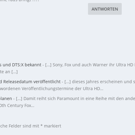
ANTWORTEN
mos und DTS:X bekannt
- […] Sony, Fox und auch Warner ihr Ultra HD 
te an […]
d Releasedatum veröffentlicht
- […] dieses Jahres erscheinen und 
gewordenen Veröffentlichungstermine der Ultra HD…
planen
- […] Damit reiht sich Paramount in eine Reihe mit den and
20th Century Fox…
iche Felder sind mit
*
markiert