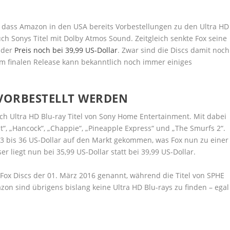
, dass Amazon in den USA bereits Vorbestellungen zu den Ultra HD
h Sonys Titel mit Dolby Atmos Sound. Zeitgleich senkte Fox seine
g der
Preis noch bei 39,99 US-Dollar
. Zwar sind die Discs damit noch
um finalen Release kann bekanntlich noch immer einiges
 VORBESTELLT WERDEN
h Ultra HD Blu-ray Titel von Sony Home Entertainment. Mit dabei
lt“, „Hancock“, „Chappie“, „Pineapple Express“ und „The Smurfs 2“.
33 bis 36 US-Dollar auf den Markt gekommen, was Fox nun zu einer
r liegt nun bei 35,99 US-Dollar statt bei 39,99 US-Dollar.
Fox Discs der 01. März 2016 genannt, während die Titel von SPHE
n sind übrigens bislang keine Ultra HD Blu-rays zu finden – egal