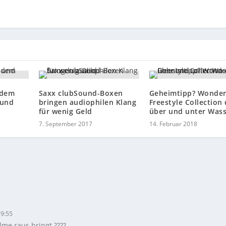
 dem
Saxx clubSound-Boxen
Geheimtipp? Wonde
 und
bringen audiophilen Klang
Freestyle Collection
für wenig Geld
über und unter Was
7. September 2017
14. Februar 2018
19:55
me raus bringt ????