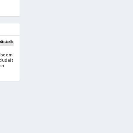
rboom
 dudelt
ser