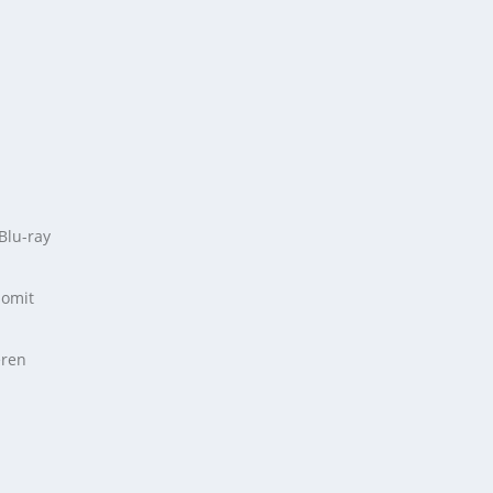
Blu-ray
somit
eren