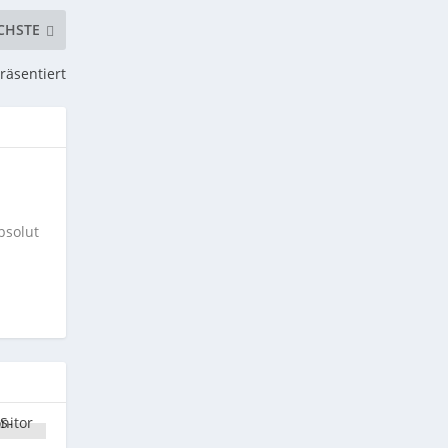
CHSTE
räsentiert
bsolut