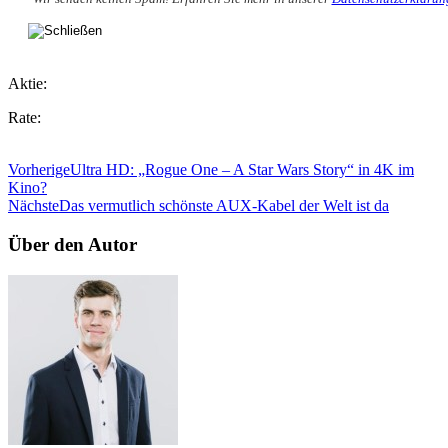
Aktie:
Rate:
Vorherige
Ultra HD: „Rogue One – A Star Wars Story“ in 4K im
Kino?
Nächste
Das vermutlich schönste AUX-Kabel der Welt ist da
Über den Autor