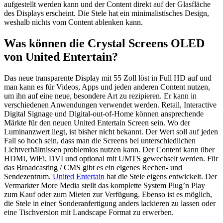
aufgestellt werden kann und der Content direkt auf der Glasfläche
des Displays erscheint. Die Stele hat ein minimalistisches Design,
weshalb nichts vom Content ablenken kann.
Was können die Crystal Screens OLED
von United Entertain?
Das neue transparente Display mit 55 Zoll löst in Full HD auf und
man kann es für Videos, Apps und jeden anderen Content nutzen,
um ihn auf eine neue, besondere Art zu rezipieren. Er kann in
verschiedenen Anwendungen verwendet werden. Retail, Interactive
Digital Signage und Digital-out-of-Home können ansprechende
Märkte für den neuen United Entertain Screen sein. Wo der
Luminanzwert liegt, ist bisher nicht bekannt. Der Wert soll auf jeden
Fall so hoch sein, dass man die Screens bei unterschiedlichen
Lichtverhältnissen problemlos nutzen kann. Der Content kann über
HDMI, WiFi, DVI und optional mit UMTS gewechselt werden. Für
das Broadcasting / CMS gibt es ein eigenes Rechen- und
Sendezentrum.
United Entertain
hat die Stele eigens entwickelt. Der
Vermarkter More Media stellt das komplette System Plug’n Play
zum Kauf oder zum Mieten zur Verfügung. Ebenso ist es möglich,
die Stele in einer Sonderanfertigung anders lackieren zu lassen oder
eine Tischversion mit Landscape Format zu erwerben.