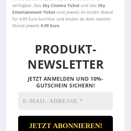
verfügbar. Das
Sky Cinema Ticket
und das
Sky
Entertainment Ticket
sind jeweils im ersten Monat
für 4,99 Euro buchbar und kosten ab dem zweiten
Monat jeweils
9,99 Euro
.
PRODUKT-
NEWSLETTER
JETZT ANMELDEN UND 10%-
GUTSCHEIN SICHERN!