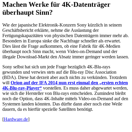
Machen Werke für 4K-Datenträger
überhaupt Sinn?
Wie der japanische Elektronik-Konzern Sony kürzlich in seinem
Geschäftsbericht erklärte, nehme die Auslastung der
Fertigungskapazitäten von physischen Datenträgern immer mehr ab.
Besonders in Europa sinke die Nachfrage schneller als erwartet.
Dies lässt die Frage aufkommen, ob eine Fabrik für 4K-Medien
überhaupt noch Sinn macht, wenn Video-on-Demand und der
illegale Download-Markt den Absatz immer geringer werden lassen.
Sony selbst hat sich um jede Frage bezüglich 4K-Blu-rays
gewunden und verwies stets auf die Blu-ray Disc Association
(BDA). Diese hat derzeit aber auch nichts zu verkünden. Trotzdem
will
Orion auf der IFA 2014 nun erst einmal den „ersten echten
4K-Blu-ray-Player“
vorstellen. Es muss daher abgewartet werden,
wie sich die Hersteller von Blu-rays entscheiden. Zumindest bleibt
noch die Option, dass 4K-Inhalte mittels Video-on-Demand auf den
Systemen landen könnten. Das dürfte dann aber noch eine Weile
dauern, da es hierfür spezielle Satelliten benötigt.
[
Hardware.de
]