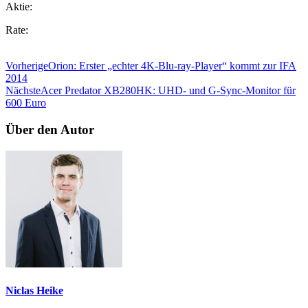
Aktie:
Rate:
Vorherige
Orion: Erster „echter 4K-Blu-ray-Player“ kommt zur IFA
2014
Nächste
Acer Predator XB280HK: UHD- und G-Sync-Monitor für
600 Euro
Über den Autor
Niclas Heike