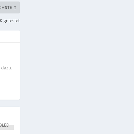
CHSTE
K getestet
e
 dazu.