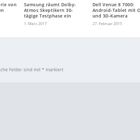
rie von
Samsung räumt Dolby-
Dell Venue 8 7000:
en
Atmos Skeptikern 30-
Android-Tablet mit 
tägige Testphase ein
und 3D-Kamera
1. März 2017
27. Februar 2015
iche Felder sind mit
*
markiert