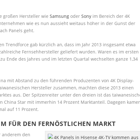
e großen Hersteller wie
Samsung
oder
Sony
im Bereich der 4K
nternehmen wie es nun aussieht weitaus höher in der Gunst der
ach Panels geht.
 Trendforce gab kürzlich an, dass im Jahr 2013 insgesamt etwa
 zahlreiche Fernsehhersteller geliefert wurden. Waren es im ersten
 zu Ende des Jahres und im letzten Quartal wechselten ganze 1,34
na mit Abstand zu den führenden Produzenten von 4K Display-
-taiwanesischen Hersteller zusammen, machten diese 2013 einen
rktes aus. Der Spitzenreiter unter den dreien ist das taiwanesisch
on China Star mit immerhin 14 Prozent Marktanteil. Dagegen kame
l auf 11 Prozent.
LEM FÜR DEN FERNÖSTLICHEN MARKT
r anderem den