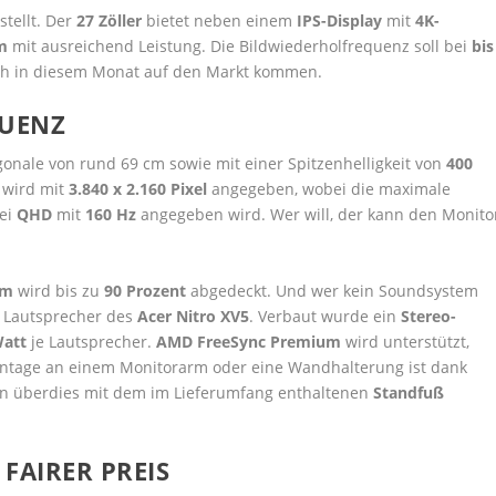
tellt. Der
27 Zöller
bietet neben einem
IPS-Display
mit
4K-
m
mit ausreichend Leistung. Die Bildwiederholfrequenz soll bei
bis
noch in diesem Monat auf den Markt kommen.
QUENZ
gonale von rund 69 cm sowie mit einer Spitzenhelligkeit von
400
 wird mit
3.840 x 2.160 Pixel
angegeben, wobei die maximale
ei
QHD
mit
160 Hz
angegeben wird. Wer will, der kann den Monito
.
um
wird bis zu
90 Prozent
abgedeckt. Und wer kein Soundsystem
en Lautsprecher des
Acer Nitro XV5
. Verbaut wurde ein
Stereo-
Watt
je Lautsprecher.
AMD FreeSync Premium
wird unterstützt,
Montage an einem Monitorarm oder eine Wandhalterung ist dank
ann überdies mit dem im Lieferumfang enthaltenen
Standfuß
FAIRER PREIS