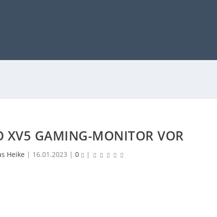
RO XV5 GAMING-MONITOR VOR
as Heike
|
16.01.2023
|
0
|