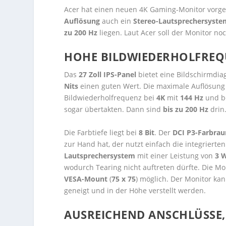
Acer hat einen neuen 4K Gaming-Monitor vorges
Auflösung
auch ein
Stereo-Lautsprechersyste
zu 200 Hz
liegen. Laut Acer soll der Monitor 
HOHE BILDWIEDERHOLFRE
Das
27 Zoll IPS-Panel
bietet eine Bildschirmdia
Nits
einen guten Wert. Die maximale Auflösung
Bildwiederholfrequenz bei
4K
mit
144 Hz
und b
sogar übertakten. Dann sind
bis zu 200 Hz
drin
Die Farbtiefe liegt bei
8 Bit
. Der
DCI P3-Farbra
zur Hand hat, der nutzt einfach die integriert
Lautsprechersystem
mit einer Leistung von
3 
wodurch Tearing nicht auftreten dürfte. Die 
VESA-Mount
(
75 x 75
) möglich. Der Monitor k
geneigt und in der Höhe verstellt werden.
AUSREICHEND ANSCHLÜSSE, 