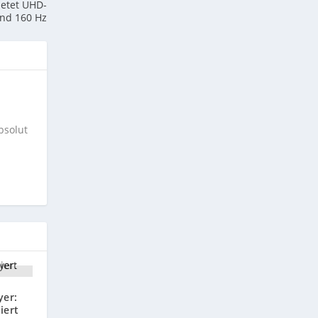
ietet UHD-
und 160 Hz
bsolut
yer:
iert