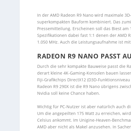
In der AMD Radeon R9 Nano wird maximale 3D-L
superkompakten Bauform kombiniert. Das zumin
Pressemitteilung. Erscheinen soll das Biest am
Spezifikationen dabei fast 1:1 denen der AMD Ra
1.050 MHz. Auch die Leistungsaufnahme ist mit 
RADEON R9 NANO PASST AU
Durch die sehr kompakte Bauweise passt die Ra
derart kleine 4K-Gaming-Konsolen bauen lassen,
Fiji-Grafikchips DirectX12 (D3D-Funktionsniveau 
Radeon R9 290X ist die R9 Nano übrigens zwisc
Nvidia soll keine Chance haben.
Wichtig für PC-Nutzer ist aber natürlich auch d
Um die angepeilten 175 Watt zu erreichen, wir
Celsius ankommt. Im Unigine-Heaven-Benchmark 
AMD aber nicht als Makel anzusehen. In Sache