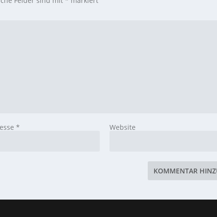
iche Felder sind mit
*
markiert
resse
*
Website