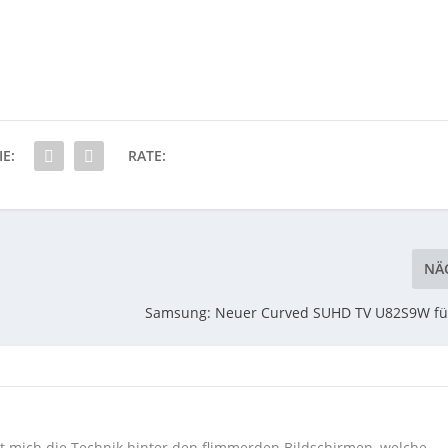
IE:
RATE:
NÄ
Samsung: Neuer Curved SUHD TV U82S9W für
ert mich die Technik hinter den flimmerden Bildschirmen, welche