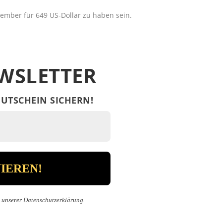
mber für 649 US-Dollar zu haben sein.
WSLETTER
UTSCHEIN SICHERN!
n unserer
Datenschutzerklärung
.