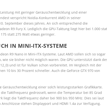
eistung mit geringer Geräuschentwicklung und einer
dest verspricht Nvidia-Konkurrent AMD in seiner
 10. September dieses Jahres. An sich entsprechend die
deon R9 Fury X. Lediglich die GPU-Taktung liegt hier bei 1.000 stat
175 statt 275 Watt etwas geringer.
CH IN MINI-ITX-SYSTEME
deon R9 Nano in Mini-ITX-Systeme. Laut AMD sollen sich so sogar
 wie sie bisher nicht möglich waren. Die GPU unterstützt dank de
12_0) und ist für Vulkan schon vorbereitet. Im Vergleich mit der
hen 10 bis 30 Prozent schneller. Auch die GeForce GTX 970 von
ie Geräuschentwicklung einer solch leistungsstarken Grafikkarte.
d die Taktfrequenz gedrosselt, wenn die Temperatur bei 85 Grad
liegt die Taktfrequenz daher bei 900 bis 950 MHz. Dies sei laut
n Anschlüsse stehen Displayport und HDMI 1.4a zur Verfügung.