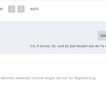
IE:
RATE:
NÄ
r
TCL P-Series: 50- und 65-Zoll-Modell des 4K-TV e
e dahinter stehende Technik sorgen bei mir für Begeisterung.