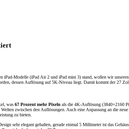
iert
Pad-Modelle (iPad Air 2 und iPad mini 3) stand, wollen wir unseren F
t worden, dessen Auflösung auf 5K-Niveau liegt. Damit kommt der 27 Z
xel, was
67 Prozent mehr Pixeln
als die 4K-Auflösung (3840×2160 Pixe
so Welten zwischen den Auflösungen. Auch eine Anpassung an die neu
stung zu bieten.
esign sehr elegant gehalten, gerade einmal 5 Millimeter ist das Gehäus