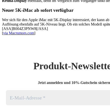
Retina-Display
ebenfalls, denn im Vergleich zum Vorgänger sinkt de
Neuer 5K-iMac ab sofort verfügbar
Wer sich für den Apple iMac mit 5K-Display interessiert, der kann ab 
Auflösung ebenfalls auf 5K-Niveau liegt. Ob ein solches Modell späte
[ASA]B004Z3PNW8[/ASA]
[
via Macrumors.com
]
Produkt-Newslett
Jetzt anmelden und 10%-Gutschein sichern