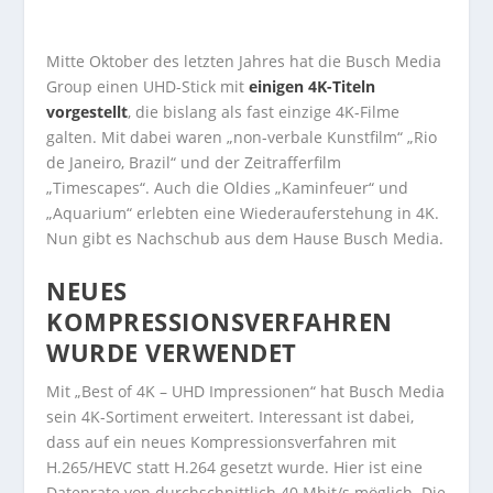
Mitte Oktober des letzten Jahres hat die Busch Media
Group einen UHD-Stick mit
einigen 4K-Titeln
vorgestellt
, die bislang als fast einzige 4K-Filme
galten. Mit dabei waren „non-verbale Kunstfilm“ „Rio
de Janeiro, Brazil“ und der Zeitrafferfilm
„Timescapes“. Auch die Oldies „Kaminfeuer“ und
„Aquarium“ erlebten eine Wiederauferstehung in 4K.
Nun gibt es Nachschub aus dem Hause Busch Media.
NEUES
KOMPRESSIONSVERFAHREN
WURDE VERWENDET
Mit „Best of 4K – UHD Impressionen“ hat Busch Media
sein 4K-Sortiment erweitert. Interessant ist dabei,
dass auf ein neues Kompressionsverfahren mit
H.265/HEVC statt H.264 gesetzt wurde. Hier ist eine
Datenrate von durchschnittlich 40 Mbit/s möglich. Die