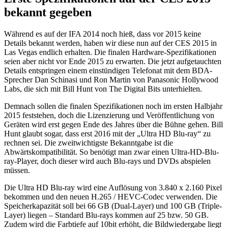
bekannt gegeben
Während es auf der IFA 2014 noch hieß, dass vor 2015 keine
Details bekannt werden, haben wir diese nun auf der CES 2015 in
Las Vegas endlich erhalten. Die finalen Hardware-Spezifikationen
seien aber nicht vor Ende 2015 zu erwarten. Die jetzt aufgetauchten
Details entspringen einem einstündigen Telefonat mit dem BDA-
Sprecher Dan Schinasi und Ron Martin von Panasonic Hollywood
Labs, die sich mit Bill Hunt von The Digital Bits unterhielten.
Demnach sollen die finalen Spezifikationen noch im ersten Halbjahr
2015 feststehen, doch die Lizenzierung und Veröffentlichung von
Geräten wird erst gegen Ende des Jahres über die Bühne gehen. Bill
Hunt glaubt sogar, dass erst 2016 mit der „Ultra HD Blu-ray“ zu
rechnen sei. Die zweitwichtigste Bekanntgabe ist die
Abwärtskompatibilität. So benötigt man zwar einen Ultra-HD-Blu-
ray-Player, doch dieser wird auch Blu-rays und DVDs abspielen
müssen.
Die Ultra HD Blu-ray wird eine Auflösung von 3.840 x 2.160 Pixel
bekommen und den neuen H.265 / HEVC-Codec verwenden. Die
Speicherkapazität soll bei 66 GB (Dual-Layer) und 100 GB (Triple-
Layer) liegen – Standard Blu-rays kommen auf 25 bzw. 50 GB.
Zudem wird die Farbtiefe auf 10bit erhöht, die Bildwiedergabe liegt