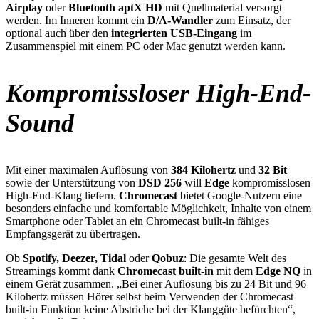
Airplay
oder
Bluetooth aptX HD
mit Quellmaterial versorgt
werden. Im Inneren kommt ein
D/A-Wandler
zum Einsatz, der
optional auch über den
integrierten USB-Eingang
im
Zusammenspiel mit einem PC oder Mac genutzt werden kann.
Kompromissloser High-End-
Sound
Mit einer maximalen Auflösung von
384 Kilohertz
und
32 Bit
sowie der Unterstützung von
DSD 256
will
Edge
kompromisslosen
High-End-Klang liefern.
Chromecast
bietet Google-Nutzern eine
besonders einfache und komfortable Möglichkeit, Inhalte von einem
Smartphone oder Tablet an ein Chromecast built-in fähiges
Empfangsgerät zu übertragen.
Ob
Spotify, Deezer, Tidal
oder
Qobuz
: Die gesamte Welt des
Streamings kommt dank
Chromecast built-in
mit dem
Edge NQ
in
einem Gerät zusammen. „Bei einer Auflösung bis zu 24 Bit und 96
Kilohertz müssen Hörer selbst beim Verwenden der Chromecast
built-in Funktion keine Abstriche bei der Klanggüte befürchten“,