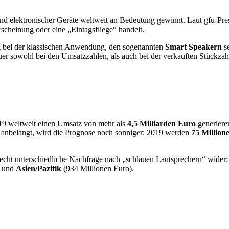
 und elektronischer Geräte weltweit an Bedeutung gewinnt. Laut gfu-Pr
scheinung oder eine „Eintagsfliege“ handelt.
g bei der klassischen Anwendung, den sogenannten
Smart Speakern
se
uer sowohl bei den Umsatzzahlen, als auch bei der verkauften Stückzahl
19 weltweit einen Umsatz von mehr als
4,5 Milliarden Euro
generiere
n anbelangt, wird die Prognose noch sonniger: 2019 werden
75 Million
 recht unterschiedliche Nachfrage nach „schlauen Lautsprechern“ wider
) und
Asien/Pazifik
(934 Millionen Euro).