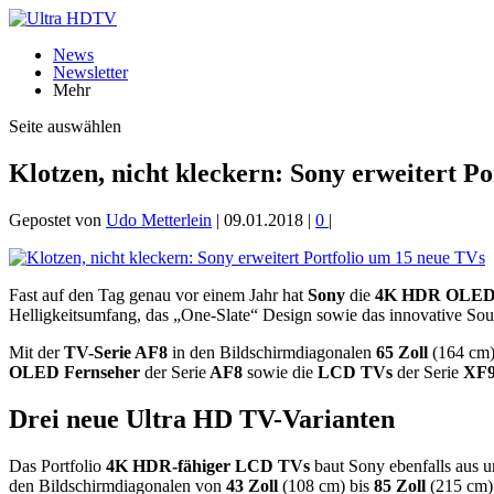
News
Newsletter
Mehr
Seite auswählen
Klotzen, nicht kleckern: Sony erweitert P
Gepostet von
Udo Metterlein
|
09.01.2018
|
0
|
Fast auf den Tag genau vor einem Jahr hat
Sony
die
4K HDR OLED-
Helligkeitsumfang, das „One-Slate“ Design sowie das innovative Sou
Mit der
TV-Serie AF8
in den Bildschirmdiagonalen
65 Zoll
(164 cm)
OLED Fernseher
der Serie
AF8
sowie die
LCD TVs
der Serie
XF9
Drei neue Ultra HD TV-Varianten
Das Portfolio
4K HDR-fähiger LCD TVs
baut Sony ebenfalls aus u
den Bildschirmdiagonalen von
43 Zoll
(108 cm) bis
85 Zoll
(215 cm) 