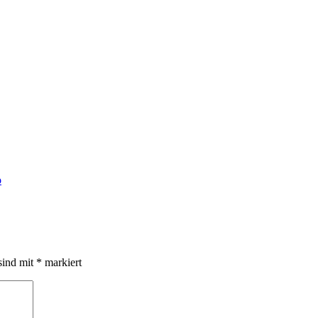
o
sind mit
*
markiert