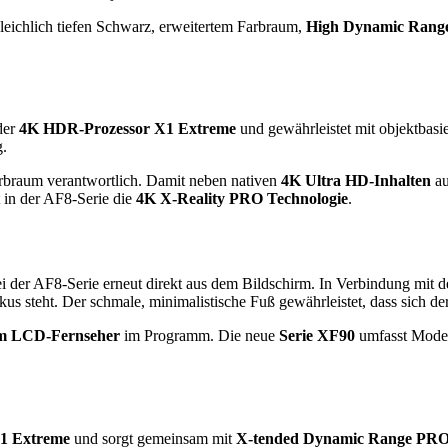
leichlich tiefen Schwarz, erweitertem Farbraum,
High Dynamic Rang
der
4K HDR-Prozessor X1 Extreme
und gewährleistet mit objektbas
g.
arbraum verantwortlich. Damit neben nativen
4K Ultra HD-Inhalten
au
t in der AF8-Serie die
4K X-Reality PRO Technologie
.
 der AF8-Serie erneut direkt aus dem Bildschirm. In Verbindung mit 
okus steht. Der schmale, minimalistische Fuß gewährleistet, dass sich de
m LCD-Fernseher
im Programm. Die neue
Serie XF90
umfasst Model
X1 Extreme
und sorgt gemeinsam mit
X-tended Dynamic Range PR