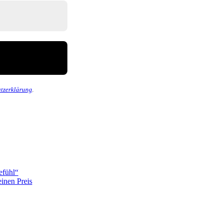
tzerklärung
.
efühl“
inen Preis