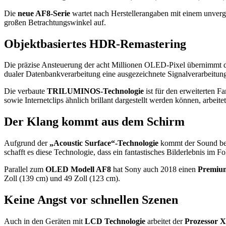
Die
neue AF8-Serie
wartet nach Herstellerangaben mit einem unverg
großen Betrachtungswinkel auf.
Objektbasiertes HDR-Remastering
Die präzise Ansteuerung der acht Millionen OLED-Pixel übernimmt 
dualer Datenbankverarbeitung eine ausgezeichnete Signalverarbeitun
Die verbaute
TRILUMINOS-Technologie
ist für den erweiterten F
sowie Internetclips ähnlich brillant dargestellt werden können, arbeite
Der Klang kommt aus dem Schirm
Aufgrund der
„Acoustic Surface“-Technologie
kommt der Sound bei
schafft es diese Technologie, dass ein fantastisches Bilderlebnis im F
Parallel zum
OLED Modell AF8
hat Sony auch 2018 einen
Premiu
Zoll (139 cm) und 49 Zoll (123 cm).
Keine Angst vor schnellen Szenen
Auch in den Geräten mit
LCD Technologie
arbeitet der
Prozessor 