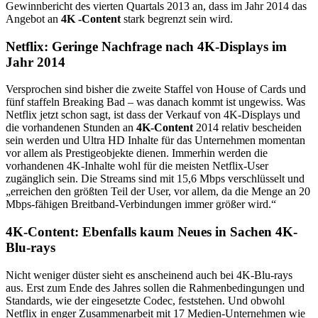
Gewinnbericht des vierten Quartals 2013 an, dass im Jahr 2014 das
Angebot an
4K -Content
stark begrenzt sein wird.
Netflix: Geringe Nachfrage nach 4K-Displays im
Jahr 2014
Versprochen sind bisher die zweite Staffel von House of Cards und
fünf staffeln Breaking Bad – was danach kommt ist ungewiss. Was
Netflix jetzt schon sagt, ist dass der Verkauf von 4K-Displays und
die vorhandenen Stunden an
4K-Content
2014 relativ bescheiden
sein werden und Ultra HD Inhalte für das Unternehmen momentan
vor allem als Prestigeobjekte dienen. Immerhin werden die
vorhandenen 4K-Inhalte wohl für die meisten Netflix-User
zugänglich sein. Die Streams sind mit 15,6 Mbps verschlüsselt und
„erreichen den größten Teil der User, vor allem, da die Menge an 20
Mbps-fähigen Breitband-Verbindungen immer größer wird.“
4K-Content: Ebenfalls kaum Neues in Sachen 4K-
Blu-rays
Nicht weniger düster sieht es anscheinend auch bei 4K-Blu-rays
aus. Erst zum Ende des Jahres sollen die Rahmenbedingungen und
Standards, wie der eingesetzte Codec, feststehen. Und obwohl
Netflix in enger Zusammenarbeit mit 17 Medien-Unternehmen wie