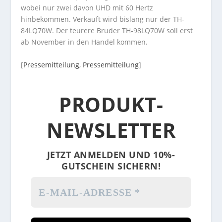
wobei nur zwei davon UHD mit 60 Hertz
hinbekommen. Verkauft wird bislang nur der TH-
84LQ70W. Der teurere Bruder TH-98LQ70W soll erst
ab November in den Handel kommen.
[
Pressemitteilung
,
Pressemitteilung
]
PRODUKT-
NEWSLETTER
JETZT ANMELDEN UND 10%-
GUTSCHEIN SICHERN!