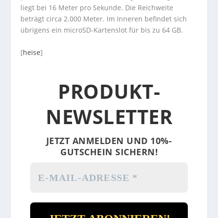
liegt bei 16 Meter pro Sekunde. Die Reichweite
beträgt circa 2.000 Meter. Im Inneren befindet sich
übrigens ein microSD-Kartenslot für bis zu 64 GB.
[
heise
]
PRODUKT-
NEWSLETTER
JETZT ANMELDEN UND 10%-
GUTSCHEIN SICHERN!