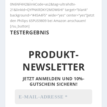
0N6NF4H2&linkCode=as2&tag=ultrahdtv-
21&linkId=QYPNKRDKY2MOW6HI“ target=“blank“
background=“#45A4F5″ wide=“yes“ center=“yes“]Jetzt
den Philips 65PUS9809 bei Amazon anschauen!
[/su_button]
TESTERGEBNIS
PRODUKT-
NEWSLETTER
JETZT ANMELDEN UND 10%-
GUTSCHEIN SICHERN!