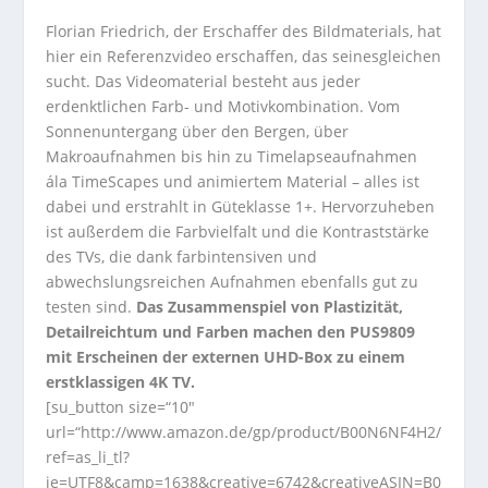
Florian Friedrich, der Erschaffer des Bildmaterials, hat
hier ein Referenzvideo erschaffen, das seinesgleichen
sucht. Das Videomaterial besteht aus jeder
erdenktlichen Farb- und Motivkombination. Vom
Sonnenuntergang über den Bergen, über
Makroaufnahmen bis hin zu Timelapseaufnahmen
ála TimeScapes und animiertem Material – alles ist
dabei und erstrahlt in Güteklasse 1+. Hervorzuheben
ist außerdem die Farbvielfalt und die Kontraststärke
des TVs, die dank farbintensiven und
abwechslungsreichen Aufnahmen ebenfalls gut zu
testen sind.
Das Zusammenspiel von Plastizität,
Detailreichtum und Farben machen den PUS9809
mit Erscheinen der externen UHD-Box zu einem
erstklassigen 4K TV.
[su_button size=“10″
url=“http://www.amazon.de/gp/product/B00N6NF4H2/
ref=as_li_tl?
ie=UTF8&camp=1638&creative=6742&creativeASIN=B0