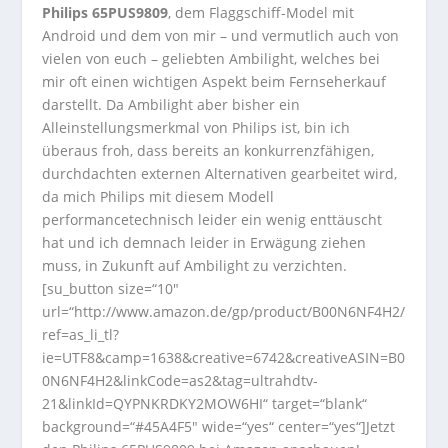
Philips 65PUS9809
, dem Flaggschiff-Model mit
Android und dem von mir – und vermutlich auch von
vielen von euch – geliebten Ambilight, welches bei
mir oft einen wichtigen Aspekt beim Fernseherkauf
darstellt. Da Ambilight aber bisher ein
Alleinstellungsmerkmal von Philips ist, bin ich
überaus froh, dass bereits an konkurrenzfähigen,
durchdachten externen Alternativen gearbeitet wird,
da mich Philips mit diesem Modell
performancetechnisch leider ein wenig enttäuscht
hat und ich demnach leider in Erwägung ziehen
muss, in Zukunft auf Ambilight zu verzichten.
[su_button size=“10″
url=“http://www.amazon.de/gp/product/B00N6NF4H2/
ref=as_li_tl?
ie=UTF8&camp=1638&creative=6742&creativeASIN=B0
0N6NF4H2&linkCode=as2&tag=ultrahdtv-
21&linkId=QYPNKRDKY2MOW6HI“ target=“blank“
background=“#45A4F5″ wide=“yes“ center=“yes“]Jetzt