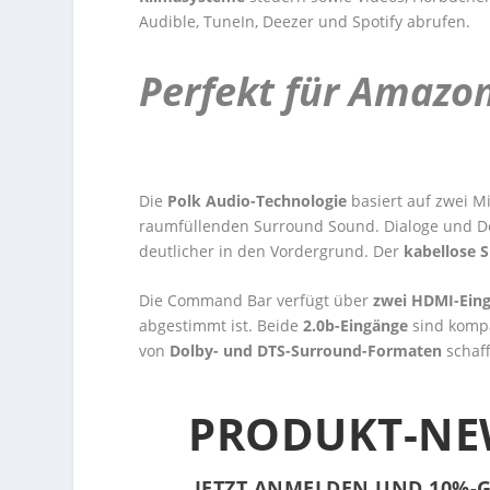
Audible, TuneIn, Deezer und Spotify abrufen.
Perfekt für Amazon
Die
Polk Audio-Technologie
basiert auf zwei M
raumfüllenden Surround Sound. Dialoge und Det
deutlicher in den Vordergrund. Der
kabellose 
Die Command Bar verfügt über
zwei HDMI-Ein
abgestimmt ist. Beide
2.0b-Eingänge
sind komp
von
Dolby- und DTS-Surround-Formaten
schaff
PRODUKT-NE
JETZT ANMELDEN UND 10%-G