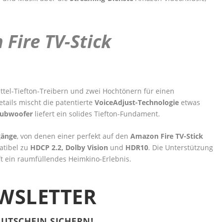
 Fire TV-Stick
ittel-Tiefton-Treibern und zwei Hochtönern für einen
ails mischt die patentierte
VoiceAdjust-Technologie
etwas
Subwoofer
liefert ein solides Tiefton-Fundament.
gänge
, von denen einer perfekt auf den
Amazon Fire TV-Stick
atibel zu
HDCP 2.2, Dolby Vision
und
HDR10
. Die Unterstützung
t ein raumfüllendes Heimkino-Erlebnis.
WSLETTER
UTSCHEIN SICHERN!