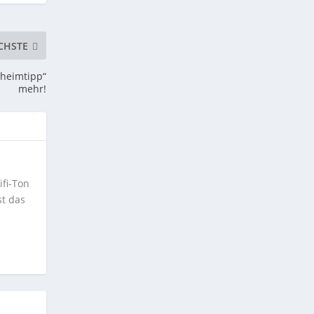
CHSTE
eheimtipp“
mehr!
ifi-Ton
st das