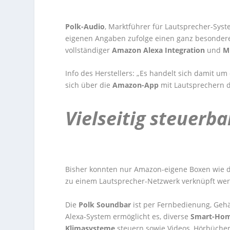
Polk-Audio
, Marktführer für Lautsprecher-Sys
eigenen Angaben zufolge einen ganz besondere
vollständiger
Amazon Alexa Integration
und
M
Info des Herstellers: „Es handelt sich damit um
sich über die
Amazon-App
mit Lautsprechern d
Vielseitig steuerba
Bisher konnten nur Amazon-eigene Boxen wie 
zu einem Lautsprecher-Netzwerk verknüpft werd
Die
Polk Soundbar
ist per Fernbedienung, Geh
Alexa-System ermöglicht es, diverse
Smart-Hom
Klimasysteme
steuern sowie Videos, Hörbüche