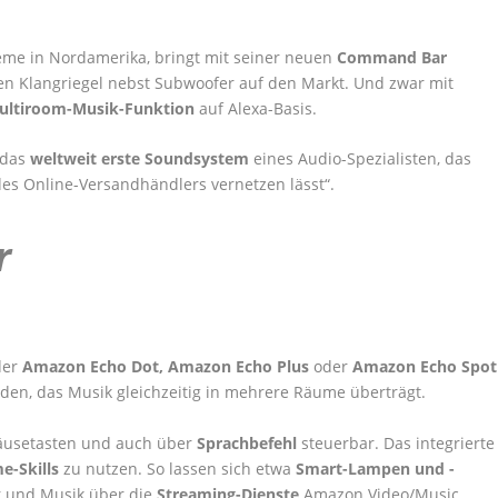
teme in Nordamerika, bringt mit seiner neuen
Command Bar
n Klangriegel nebst Subwoofer auf den Markt. Und zwar mit
ultiroom-Musik-Funktion
auf Alexa-Basis.
 das
weltweit erste Soundsystem
eines Audio-Spezialisten, das
es Online-Versandhändlers vernetzen lässt“.
r
der
Amazon Echo Dot, Amazon Echo Plus
oder
Amazon Echo Spot
en, das Musik gleichzeitig in mehrere Räume überträgt.
äusetasten und auch über
Sprachbefehl
steuerbar. Das integrierte
e-Skills
zu nutzen. So lassen sich etwa
Smart-Lampen und -
r und Musik über die
Streaming-Dienste
Amazon Video/Music,