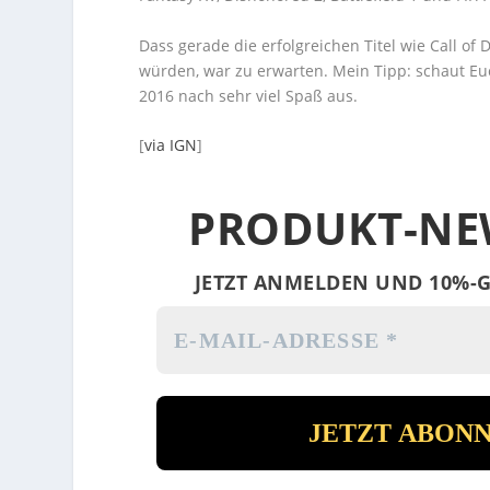
Dass gerade die erfolgreichen Titel wie Call of
würden, war zu erwarten. Mein Tipp: schaut Eu
2016 nach sehr viel Spaß aus.
[
via IGN
]
PRODUKT-NE
JETZT ANMELDEN UND 10%-G