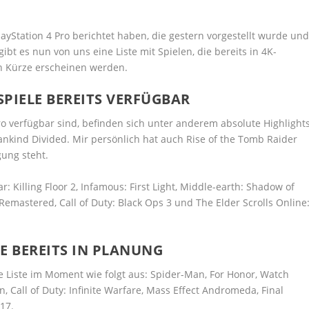
yStation 4 Pro berichtet haben, die gestern vorgestellt wurde un
ibt es nun von uns eine Liste mit Spielen, die bereits in 4K-
in Kürze erscheinen werden.
SPIELE BEREITS VERFÜGBAR
 Pro verfügbar sind, befinden sich unter anderem absolute Highlight
ankind Divided. Mir persönlich hat auch Rise of the Tomb Raider
gung steht.
r: Killing Floor 2, Infamous: First Light, Middle-earth: Shadow of
emastered, Call of Duty: Black Ops 3 und The Elder Scrolls Online
LE BEREITS IN PLANUNG
ie Liste im Moment wie folgt aus: Spider-Man, For Honor, Watch
, Call of Duty: Infinite Warfare, Mass Effect Andromeda, Final
 17.