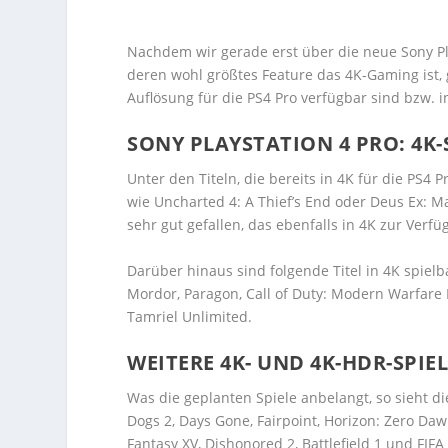
Nachdem wir gerade erst über die neue Sony Pla
deren wohl größtes Feature das 4K-Gaming ist, g
Auflösung für die PS4 Pro verfügbar sind bzw. 
SONY PLAYSTATION 4 PRO: 4K-
Unter den Titeln, die bereits in 4K für die PS4
wie Uncharted 4: A Thief’s End oder Deus Ex: M
sehr gut gefallen, das ebenfalls in 4K zur Verfü
Darüber hinaus sind folgende Titel in 4K spielba
Mordor, Paragon, Call of Duty: Modern Warfare R
Tamriel Unlimited.
WEITERE 4K- UND 4K-HDR-SPIE
Was die geplanten Spiele anbelangt, so sieht d
Dogs 2, Days Gone, Fairpoint, Horizon: Zero Dawn
Fantasy XV, Dishonored 2, Battlefield 1 und FIFA