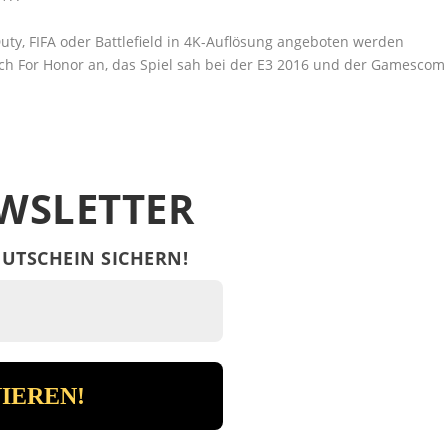
 Duty, FIFA oder Battlefield in 4K-Auflösung angeboten werden
ch For Honor an, das Spiel sah bei der E3 2016 und der Gamescom
WSLETTER
UTSCHEIN SICHERN!