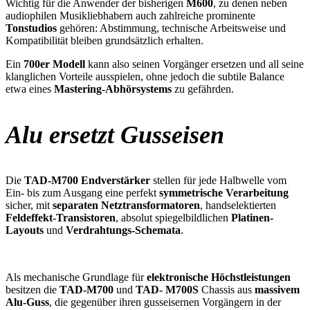
Wichtig für die Anwender der bisherigen
M600
, zu denen neben
audiophilen Musikliebhabern auch zahlreiche prominente
Tonstudios
gehören: Abstimmung, technische Arbeitsweise und
Kompatibilität bleiben grundsätzlich erhalten.
Ein
700er Modell
kann also seinen Vorgänger ersetzen und all seine
klanglichen Vorteile ausspielen, ohne jedoch die subtile Balance
etwa eines
Mastering-Abhörsystems
zu gefährden.
Alu ersetzt Gusseisen
Die
TAD-M700 Endverstärker
stellen für jede Halbwelle vom
Ein- bis zum Ausgang eine perfekt
symmetrische Verarbeitung
sicher, mit
separaten Netztransformatoren
, handselektierten
Feldeffekt-Transistoren
, absolut spiegelbildlichen
Platinen-
Layouts
und
Verdrahtungs-Schemata
.
Als mechanische Grundlage für
elektronische Höchstleistungen
besitzen die
TAD-M700
und
TAD- M700S
Chassis aus
massivem
Alu-Guss
, die gegenüber ihren gusseisernen Vorgängern in der