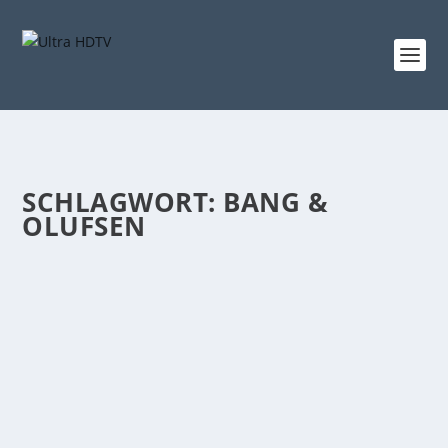
SCHLAGWORT:
BANG &
OLUFSEN
SPOTIFY ENTZIEHT NAMHAFTEN
HERSTELLERN „LIZENZ ZUM STREAMEN“
von
Udo Metterlein
|
Apr. 17, 2018
|
News
,
Wissenswertes
|
0
|
Wie auf modernhifi.de zu erfahren ist, droht Nutzern