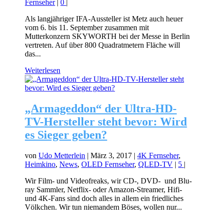
Fernseher
|
0
|
Als langjähriger IFA-Aussteller ist Metz auch heuer
vom 6. bis 11. September zusammen mit
Mutterkonzern SKYWORTH bei der Messe in Berlin
vertreten. Auf über 800 Quadratmetern Fläche will
das...
Weiterlesen
„Armageddon“ der Ultra-HD-
TV-Hersteller steht bevor: Wird
es Sieger geben?
von
Udo Metterlein
|
März 3, 2017
|
4K Fernseher
,
Heimkino
,
News
,
OLED Fernseher
,
QLED-TV
|
5
|
Wir Film- und Videofreaks, wir CD-, DVD- und Blu-
ray Sammler, Netflix- oder Amazon-Streamer, Hifi-
und 4K-Fans sind doch alles in allem ein friedliches
Völkchen. Wir tun niemandem Böses, wollen nur...