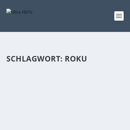
SCHLAGWORT:
ROKU
ROKU STREAMING STICK 4K AB SOFORT IN
DEUTSCHLAND VERFÜGBAR
von
Niclas Heike
|
Nov. 15, 2021
|
4K Streaming
,
News
|
0
|
Lang wurde der Konkurrent für den Amazon Fire TV
Stick 4k erwartet, nun ist er endlich da: Roku bietet