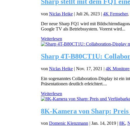
Sharp stellt mit dem FQ1 ei
von
Niclas Heike
|
Juli 26, 2023
|
4K Fernseher
,
Der neue Sharp FQ1 wird mit Bildschirmdiagona
Google TV als Betriebssystem. Vorerst wird...
Weiterlesen
Sharp 4T-B80CT1U: Collabora
von
Niclas Heike
|
Nov. 17, 2021
|
4K Monitore
Ein sogenanntes Collaboration-Display ist ein 
Präsentationen deutlich erleichtert....
Weiterlesen
8K-Kamera von Sharp: Preis 
von
Domenic Klenzmann
|
Jan. 14, 2019
|
8K
,