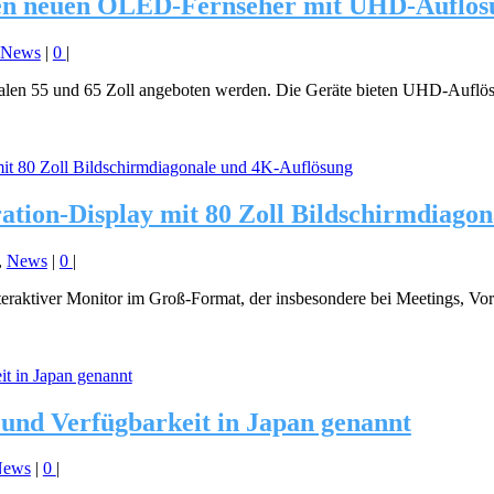
nen neuen OLED-Fernseher mit UHD-Auflös
News
|
0
|
len 55 und 65 Zoll angeboten werden. Die Geräte bieten UHD-Auflös
tion-Display mit 80 Zoll Bildschirmdiago
,
News
|
0
|
interaktiver Monitor im Groß-Format, der insbesondere bei Meetings, V
und Verfügbarkeit in Japan genannt
News
|
0
|