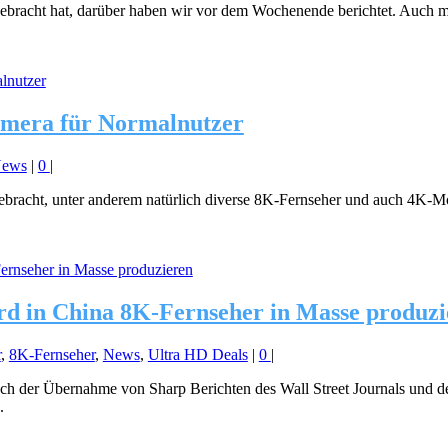
bracht hat, darüber haben wir vor dem Wochenende berichtet. Auch m
amera für Normalnutzer
ews
|
0
|
ebracht, unter anderem natürlich diverse 8K-Fernseher und auch 4K-M
rd in China 8K-Fernseher in Masse produz
r
,
8K-Fernseher
,
News
,
Ultra HD Deals
|
0
|
ch der Übernahme von Sharp Berichten des Wall Street Journals und de
.