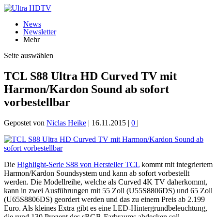
News
Newsletter
Mehr
Seite auswählen
TCL S88 Ultra HD Curved TV mit
Harmon/Kardon Sound ab sofort
vorbestellbar
Gepostet von
Niclas Heike
|
16.11.2015
|
0
|
Die
Highlight-Serie S88 von Hersteller TCL
kommt mit integriertem
Harmon/Kardon Soundsystem und kann ab sofort vorbestellt
werden. Die Modellreihe, welche als Curved 4K TV daherkommt,
kann in zwei Ausführungen mit 55 Zoll (U55S8806DS) und 65 Zoll
(U65S8806DS) geordert werden und das zu einem Preis ab 2.199
Euro. Als kleines Extra gibt es eine LED-Hintergrundbeleuchtung,
die rund 130 Prozent des sRGB-Farbraums abdecken soll.