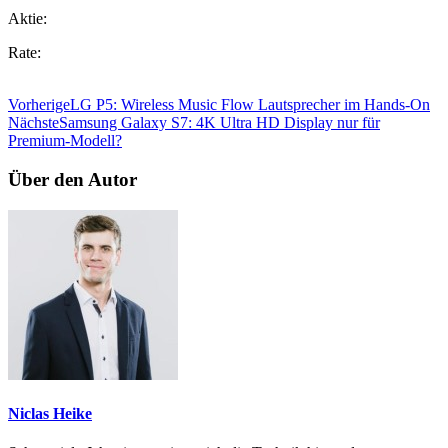
Aktie:
Rate:
Vorherige
LG P5: Wireless Music Flow Lautsprecher im Hands-On
Nächste
Samsung Galaxy S7: 4K Ultra HD Display nur für
Premium-Modell?
Über den Autor
Niclas Heike