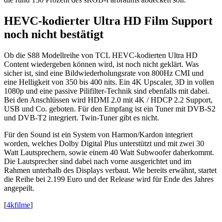
HEVC-kodierter Ultra HD Film Support
noch nicht bestätigt
Ob die S88 Modellreihe von TCL HEVC-kodierten Ultra HD
Content wiedergeben können wird, ist noch nicht geklärt. Was
sicher ist, sind eine Bildwiederholungsrate von 800Hz CMI und
eine Helligkeit von 350 bis 400 nits. Ein 4K Upscaler, 3D in vollen
1080p und eine passive Pilifilter-Technik sind ebenfalls mit dabei.
Bei den Anschlüssen wird HDMI 2.0 mit 4K / HDCP 2.2 Support,
USB und Co. geboten. Für den Empfang ist ein Tuner mit DVB-S2
und DVB-T2 integriert. Twin-Tuner gibt es nicht.
Für den Sound ist ein System von Harmon/Kardon integriert
worden, welches Dolby Digital Plus unterstützt und mit zwei 30
Watt Lautsprechern, sowie einem 40 Watt Subwoofer daherkommt.
Die Lautsprecher sind dabei nach vorne ausgerichtet und im
Rahmen unterhalb des Displays verbaut. Wie bereits erwähnt, startet
die Reihe bei 2.199 Euro und der Release wird für Ende des Jahres
angepeilt.
[
4kfilme
]