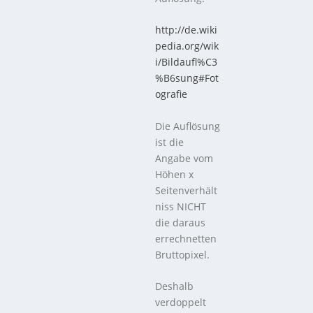
http://de.wiki
pedia.org/wik
i/Bildaufl%C3
%B6sung#Fot
ografie
Die Auflösung
ist die
Angabe vom
Höhen x
Seitenverhält
niss NICHT
die daraus
errechnetten
Bruttopixel.
Deshalb
verdoppelt