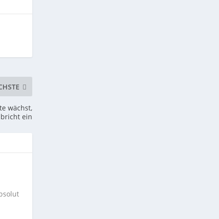
CHSTE
te wächst,
bricht ein
bsolut