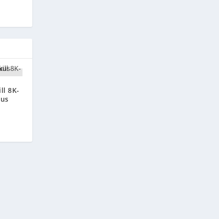
ll 8K-
kus