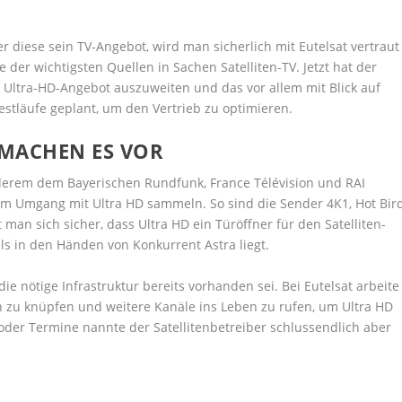
r diese sein TV-Angebot, wird man sicherlich mit Eutelsat vertraut
ne der wichtigsten Quellen in Sachen Satelliten-TV. Jetzt hat der
Ultra-HD-Angebot auszuweiten und das vor allem mit Blick auf
estläufe geplant, um den Vertrieb zu optimieren.
 MACHEN ES VOR
nderem dem Bayerischen Rundfunk, France Télévision und RAI
 im Umgang mit Ultra HD sammeln. So sind die Sender 4K1, Hot Bir
man sich sicher, dass Ultra HD ein Türöffner für den Satelliten-
ls in den Händen von Konkurrent Astra liegt.
 die nötige Infrastruktur bereits vorhanden sei. Bei Eutelsat arbeite
n zu knüpfen und weitere Kanäle ins Leben zu rufen, um Ultra HD
oder Termine nannte der Satellitenbetreiber schlussendlich aber