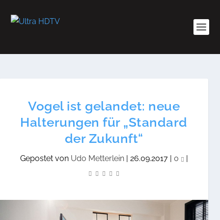
Vogel ist gelandet: neue
Halterungen für „Standard
der Zukunft“
Gepostet von
Udo Metterlein
|
26.09.2017
|
0
|