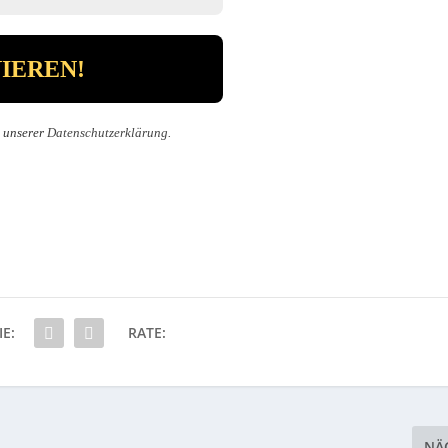
n unserer
Datenschutzerklärung
.
IE:
RATE:
NÄ