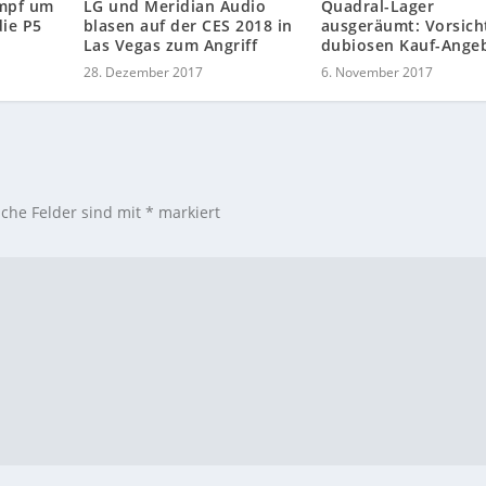
ampf um
LG und Meridian Audio
Quadral-Lager
die P5
blasen auf der CES 2018 in
ausgeräumt: Vorsich
Las Vegas zum Angriff
dubiosen Kauf-Ange
28. Dezember 2017
6. November 2017
iche Felder sind mit
*
markiert