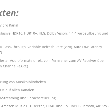
kten:
W pro Kanal
lusive HDR10, HDR10+, HLG, Dolby Vision, 4:4:4 Farbauflösung und
 Pass-Through, Variable Refresh Rate (VRR), Auto Low Latency
T)
erter Audioformate direkt vom Fernseher zum AV-Receiver über
n Channel (eARC)
utzung von Musikbibliotheken
KM auf allen Kanälen
ik-Streaming und Sprachsteuerung
, Amazon Music HD, Deezer, TIDAL und Co. über Bluetooth, AirPlay 