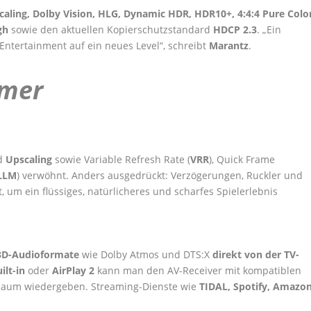
aling, Dolby Vision, HLG, Dynamic HDR, HDR10+, 4:4:4 Pure Colo
ugh
sowie den aktuellen Kopierschutzstandard
HDCP 2.3
. „Ein
ntertainment auf ein neues Level“, schreibt
Marantz
.
amer
d
Upscaling
sowie Variable Refresh Rate (
VRR
), Quick Frame
LLM
) verwöhnt. Anders ausgedrückt: Verzögerungen, Ruckler und
, um ein flüssiges, natürlicheres und scharfes Spielerlebnis
3D-Audioformate
wie Dolby Atmos und DTS:X
direkt von der TV-
ilt-in
oder
AirPlay 2
kann man den AV-Receiver mit kompatiblen
 Raum wiedergeben. Streaming-Dienste wie
TIDAL, Spotify, Amazo