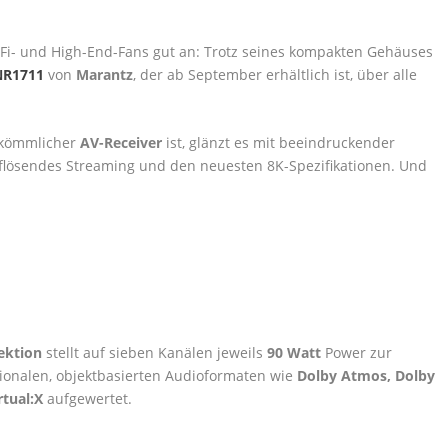
Fi- und High-End-Fans gut an: Trotz seines kompakten Gehäuses
 NR1711
von
Marantz
, der ab September erhältlich ist, über alle
erkömmlicher
AV-Receiver
ist, glänzt es mit beeindruckender
lösendes Streaming und den neuesten 8K-Spezifikationen. Und
ektion
stellt auf sieben Kanälen jeweils
90 Watt
Power zur
onalen, objektbasierten Audioformaten wie
Dolby Atmos, Dolby
rtual:X
aufgewertet.