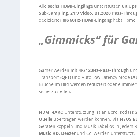
Alle
sechs HDMI-Eingänge
unterstützen
8K Upsc
Sub-Sampling, 21:9 Video, BT.2020 Pass-Thro
dedizierter
8K/60Hz-HDMI-Eingang
hebt Home E
„Gimmicks“ für G
Gamer werden mit
4K/120Hz-Pass-Through
un
Transport (
QFT
) und Auto Low Latency Mode (
A
Brüche im Bild werden reduziert oder eliminiert
sicherzustellen.
HDMI eARC
-Unterstützung ist an Bord, sodass
Quelle
übertragen werden können. Via
HEOS Bu
Geräten koppeln und Musik kabellos in jedem
Music HD, Deezer
und Co. werden unterstützt.