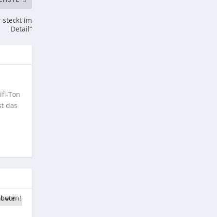
 steckt im
Detail“
ifi-Ton
st das