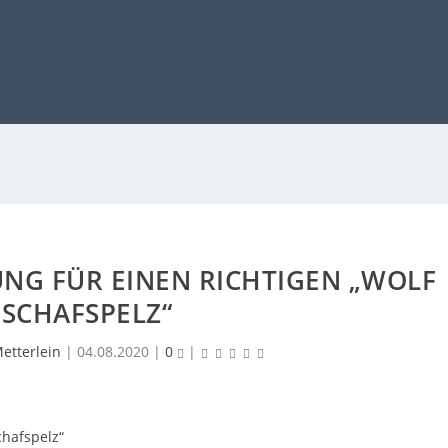
NG FÜR EINEN RICHTIGEN „WOLF
 SCHAFSPELZ“
etterlein
|
04.08.2020
|
0
|