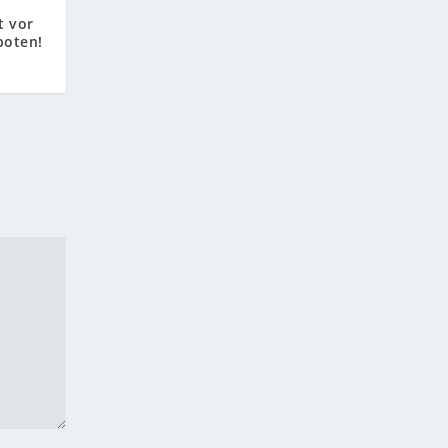
t vor
boten!