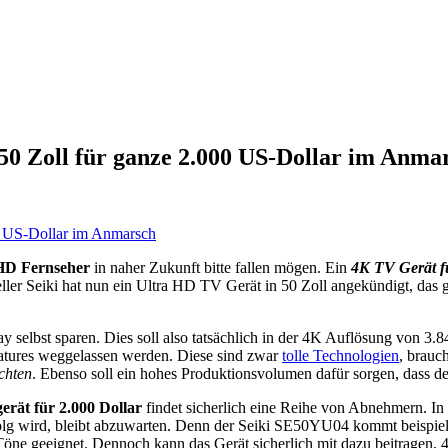
50 Zoll für ganze 2.000 US-Dollar im Anma
HD Fernseher
in naher Zukunft bitte fallen mögen. Ein
4K TV Gerät f
eller Seiki hat nun ein Ultra HD TV Gerät in 50 Zoll angekündigt, das
selbst sparen. Dies soll also tatsächlich in der 4K Auflösung von 3.
atures weggelassen werden. Diese sind zwar
tolle Technologien
, brauc
chten
. Ebenso soll ein hohes Produktionsvolumen dafür sorgen, dass 
erät für 2.000 Dollar
findet sicherlich eine Reihe von Abnehmern. I
folg wird, bleibt abzuwarten. Denn der Seiki SE50YU04 kommt beispi
Töne geeignet. Dennoch kann das Gerät sicherlich mit dazu beitragen, 