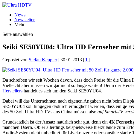
News
Newsletter
Mehr
Seite auswählen
Seiki SE50YU04: Ultra HD Fernseher mit 
Gepostet von
Stefan Keppler
|
30.01.2013
|
1
|
Da schreiben wir seit Wochen davon, dass doch Preise für die
Ultra 
Vielleicht aber müssen wir gar nicht so lange warten! Denn der Herst
Herstellers
handelt es sich um den Seiki SE50YU04.
Dabei will das Unternehmen nach eigenen Angaben nicht beim Display 
SE50YU04 soll hingegen dadurch ermöglicht werden, dass einige Fe
des 50 Zoll Ultra HD TVs aus China müssen also
auf Smart-TV verzi
Grundsätzlich ist der Ansatz natürlich sehr gut, denn ein
4K Fernsehg
manchen Usern. Ob er allerdings beispielsweise hierzulande zum Er
Audio-System nicht unbedingt für Livekonzerte oder sonstige starke 