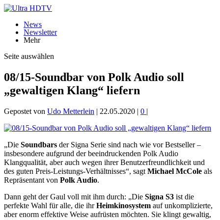
News
Newsletter
Mehr
Seite auswählen
08/15-Soundbar von Polk Audio soll
„gewaltigen Klang“ liefern
Gepostet von
Udo Metterlein
|
22.05.2020
|
0
|
„Die
Soundbars
der Signa Serie sind nach wie vor Bestseller –
insbesondere aufgrund der beeindruckenden Polk Audio
Klangqualität, aber auch wegen ihrer Benutzerfreundlichkeit und
des guten Preis-Leistungs-Verhältnisses“, sagt
Michael McCole
als
Repräsentant von
Polk Audio
.
Dann geht der Gaul voll mit ihm durch: „Die
Signa S3
ist die
perfekte Wahl für alle, die ihr
Heimkinosystem
auf unkomplizierte,
aber enorm effektive Weise aufrüsten möchten. Sie klingt gewaltig,