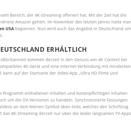
sem Bereich, der 4K-Streaming offeriert hat. Mit der Zeit hat die
driese Amazon gehört. Im November des letzten Jahres hatte ma
den USA
begonnen. Nun wird auch das Angebot in Deutschland u
s.
DEUTSCHLAND ERHÄLTLICH
roßbritannien kommen derzeit in den Genuss von 4K Content bei
 kompatibles 4K-Gerät und eine Internet-Verbindung mit mindesten
ll, kann auf der Startseite der Video-App „Ultra HD Filme und
me-Programm enthaltenen Inhalten und kostenpflichtigen Inhalten
noch um die OV-Versionen zu handeln. Synchronisierte Fassungen
 Videos an dem kleinen Symbol oben links, welches den Schriftzug
uft das 4K-Streaming derzeit nur über die leider langsamen TV-Apps