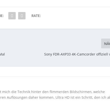
IE:
RATE:
NÄ
Mal
Sony FDR-AXP33 4K-Camcorder offiziell v
ert mich die Technik hinter den flimmerden Bildschirmen, welche
ren Auflösungen daher kommen. Ultra HD ist ein Schritt, den ich a