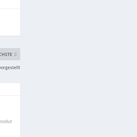
CHSTE
orgestellt
bsolut