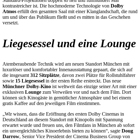
Standard-Projektionen doppelt so hell und fünfhundert Mal
kontrastreicher ist. Die hochmoderne Technologie von
Dolby
Atmos
erfüllt den gesamten Saal mit einer Klanglandschaft, die rund
um und über das Publikum fließt und es mitten in das Geschehen
versetzt.
Liegesessel und eine Lounge
Atemberaubende Technik wird am neuen Standort München mit
luxuriöser und komfortabler Innenausstattung gepaart, die sich auf
die insgesamt
312 Sitzplätze
, davon zwei Plätze für Rollstuhlfahrer
sowie
15 Liegesessel
in der ersten Reihe erstreckt. Das neue
Münchner Dolby-Kino
ist weltweit das einzige seiner Art mit einer
exklusiven
Lounge
zum Verweilen vor und nach dem Film. Dort
können sich Kinogäste in gemütlicher Atmosphäre und bei einem
gratis Kaffee auf den jeweiligen Film einstimmen.
„Wir wissen, dass die Eröffnung des ersten Dolby Cinemas in
Deutschland an diesem Standort mit Kinopolis mit Spannung
erwartet wurde und freuen uns, den Filmfans in München ab sofort
ein unvergleichliches Kinoerlebnis bieten zu können“, sagte
Doug
Darrow
, Senior Vice President der Cinema Business Group von