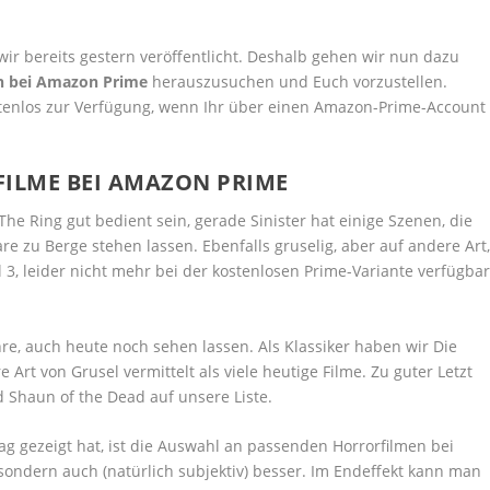
ir bereits gestern veröffentlicht. Deshalb gehen wir nun dazu
n bei Amazon Prime
herauszusuchen und Euch vorzustellen.
stenlos zur Verfügung, wenn Ihr über einen Amazon-Prime-Account
 FILME BEI AMAZON PRIME
The Ring gut bedient sein, gerade Sinister hat einige Szenen, die
re zu Berge stehen lassen. Ebenfalls gruselig, aber auf andere Art
il 3, leider nicht mehr bei der kostenlosen Prime-Variante verfügba
ahre, auch heute noch sehen lassen. Als Klassiker haben wir Die
Art von Grusel vermittelt als viele heutige Filme. Zu guter Letzt
d Shaun of the Dead auf unsere Liste.
ag gezeigt hat, ist die Auswahl an passenden Horrorfilmen bei
 sondern auch (natürlich subjektiv) besser. Im Endeffekt kann man