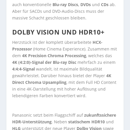
auch konventionelle
Blu-ray Discs, DVDs
und
CDs
ab.
Aber für SACDs und DVD-Audio-Discs muss der
massive Schacht geschlossen bleiben.
DOLBY VISION UND HDR10+
Herzstück ist der komplett überarbeitete
HCX-
Prozessor
(Home Cinema Experience). Zusammen mit
dem
4K Precision Chroma Processing
, welches das
4K (4:2:0)-Signal der Blu-ray Disc
mehrfach zu einem
4:4:4-Signal
wandelt, ist maximale Bildqualität
gewährleistet. Darüber hinaus bietet der Player
4K
Direct Chroma Upsampling
, mit dem Full HD Content
in eine 4K-Darstellung mit hoher Auflösung und
lebendigeren Farben konvertiert wird.
Panasonic setzt beim Flaggschiff auf
zukunftssichere
HDR-Unterstützung
. Neben
statischem HDR10
und
HLG
unterstützt der neue Player
Dolby Vision
sowie