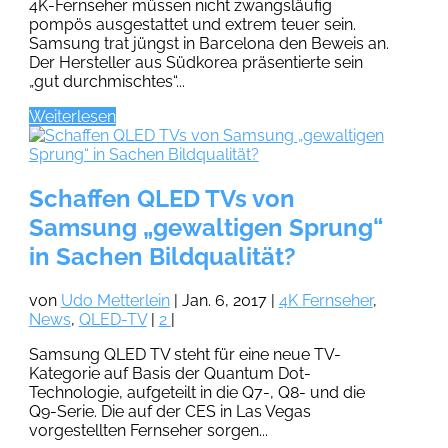
4K-Fernseher müssen nicht zwangsläufig
pompös ausgestattet und extrem teuer sein.
Samsung trat jüngst in Barcelona den Beweis an.
Der Hersteller aus Südkorea präsentierte sein
„gut durchmischtes“...
Weiterlesen
Schaffen QLED TVs von
Samsung „gewaltigen Sprung“
in Sachen Bildqualität?
von
Udo Metterlein
|
Jan. 6, 2017
|
4K Fernseher
,
News
,
QLED-TV
|
2
|
Samsung QLED TV steht für eine neue TV-
Kategorie auf Basis der Quantum Dot-
Technologie, aufgeteilt in die Q7-, Q8- und die
Q9-Serie. Die auf der CES in Las Vegas
vorgestellten Fernseher sorgen...