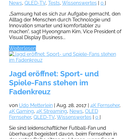
News
,
QLED-TV
,
Tests
,
Wissenswertes
|
0
|
„Samsung hat es sich zur Aufgabe gemacht, den
Alltag der Menschen durch Technologie und
Innovation smarter und komfortabler zu
machen“, sagt Hyeongnam Kim, Vice President of
Visual Display Business...
Weiterlesen
Jagd eröffnet: Sport- und
Spiele-Fans stehen im
Fadenkreuz
von
Udo Metterlein
|
Aug. 28, 2017
|
4K Fernseher
,
4K Gaming
,
4K Streaming
,
News
,
OLED
Fernseher
,
QLED-TV
,
Wissenswertes
|
0
|
Sie sind leidenschaftlicher Fußball-Fan und
überhaupt begeistert davon, beim Fernsehen in