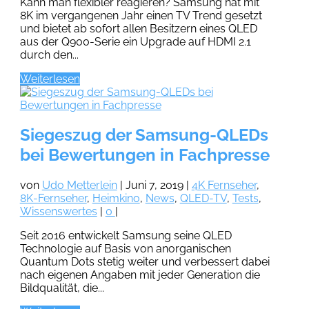
Kann man flexibler reagieren? Samsung hat mit
8K im vergangenen Jahr einen TV Trend gesetzt
und bietet ab sofort allen Besitzern eines QLED
aus der Q900-Serie ein Upgrade auf HDMI 2.1
durch den...
Weiterlesen
Siegeszug der Samsung-QLEDs
bei Bewertungen in Fachpresse
von
Udo Metterlein
|
Juni 7, 2019
|
4K Fernseher
,
8K-Fernseher
,
Heimkino
,
News
,
QLED-TV
,
Tests
,
Wissenswertes
|
0
|
Seit 2016 entwickelt Samsung seine QLED
Technologie auf Basis von anorganischen
Quantum Dots stetig weiter und verbessert dabei
nach eigenen Angaben mit jeder Generation die
Bildqualität, die...