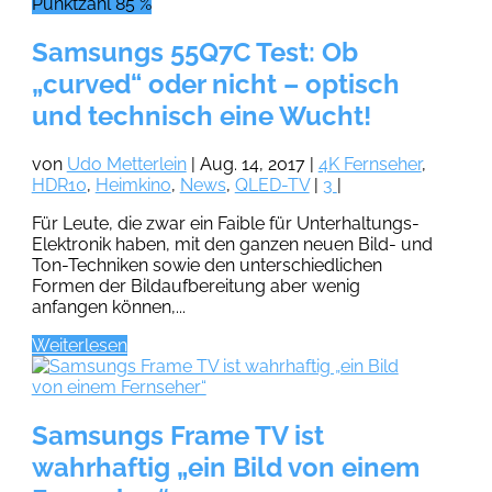
Punktzahl 85 %
Samsungs 55Q7C Test: Ob
„curved“ oder nicht – optisch
und technisch eine Wucht!
von
Udo Metterlein
|
Aug. 14, 2017
|
4K Fernseher
,
HDR10
,
Heimkino
,
News
,
QLED-TV
|
3
|
Für Leute, die zwar ein Faible für Unterhaltungs-
Elektronik haben, mit den ganzen neuen Bild- und
Ton-Techniken sowie den unterschiedlichen
Formen der Bildaufbereitung aber wenig
anfangen können,...
Weiterlesen
Samsungs Frame TV ist
wahrhaftig „ein Bild von einem