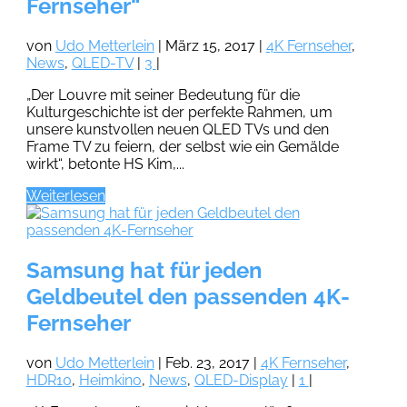
Fernseher“
von
Udo Metterlein
|
März 15, 2017
|
4K Fernseher
,
News
,
QLED-TV
|
3
|
„Der Louvre mit seiner Bedeutung für die
Kulturgeschichte ist der perfekte Rahmen, um
unsere kunstvollen neuen QLED TVs und den
Frame TV zu feiern, der selbst wie ein Gemälde
wirkt“, betonte HS Kim,...
Weiterlesen
Samsung hat für jeden
Geldbeutel den passenden 4K-
Fernseher
von
Udo Metterlein
|
Feb. 23, 2017
|
4K Fernseher
,
HDR10
,
Heimkino
,
News
,
QLED-Display
|
1
|