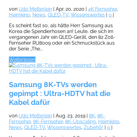
von
Udo Metterlein
|
Apr. 20, 2020
|
4K Fernseher
,
Heimkino
,
News
,
QLED-TV
,
Wissenswertes
|
0
|
Es scheint fast so, als hätte Herr Samsung aus
Korea die Spendierhosen an! Leute, die sich im
vergangenen Jahr ein QLED-Gerät, den 82 Zoll-
Fernseher RU8009 oder ein Schmuckstück aus
der Serie „The...
Weiterlesen
Samsung 8K-TVs werden
gepimpt : Ultra-HDTV hat die
Kabel dafür
von
Udo Metterlein
|
Aug. 23, 2019
|
8K
,
8K-
Fernseher
,
8K-Fernseher
,
8K-Upscaling
,
Heimkino
,
News
,
QLED-TV
,
Wissenswertes
,
Zubehör
|
0
|