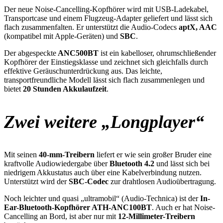
Der neue Noise-Cancelling-Kopfhörer wird mit USB-Ladekabel,
Transportcase und einem Flugzeug-Adapter geliefert und lässt sich
flach zusammenfalten. Er unterstützt die Audio-Codecs
aptX, AAC
(kompatibel mit Apple-Geräten) und
SBC
.
Der abgespeckte
ANC500BT
ist ein kabelloser, ohrumschließender
Kopfhörer der Einstiegsklasse und zeichnet sich gleichfalls durch
effektive Geräuschunterdrückung aus. Das leichte,
transportfreundliche Modell lässt sich flach zusammenlegen und
bietet
20 Stunden Akkulaufzeit
.
Zwei weitere „Longplayer“
Mit seinen
40-mm-Treibern
liefert er wie sein großer Bruder eine
kraftvolle Audiowiedergabe über
Bluetooth 4.2
und lässt sich bei
niedrigem Akkustatus auch über eine Kabelverbindung nutzen.
Unterstützt wird der
SBC-Codec
zur drahtlosen Audioübertragung.
Noch leichter und quasi „ultramobil“ (Audio-Technica) ist der
In-
Ear-Bluetooth-Kopfhörer ATH-ANC100BT
. Auch er hat Noise-
Cancelling an Bord, ist aber nur mit
12-Millimeter-Treibern