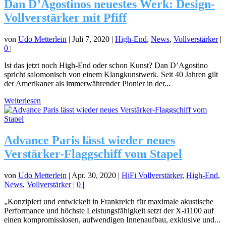
Dan D’Agostinos neuestes Werk: Design-
Vollverstärker mit Pfiff
von
Udo Metterlein
|
Juli 7, 2020
|
High-End
,
News
,
Vollverstärker
|
0
|
Ist das jetzt noch High-End oder schon Kunst? Dan D’Agostino
spricht salomonisch von einem Klangkunstwerk. Seit 40 Jahren gilt
der Amerikaner als immerwährender Pionier in der...
Weiterlesen
Advance Paris lässt wieder neues
Verstärker-Flaggschiff vom Stapel
von
Udo Metterlein
|
Apr. 30, 2020
|
HiFi Vollverstärker
,
High-End
,
News
,
Vollverstärker
|
0
|
„Konzipiert und entwickelt in Frankreich für maximale akustische
Performance und höchste Leistungsfähigkeit setzt der X-i1100 auf
einen kompromisslosen, aufwendigen Innenaufbau, exklusive und...