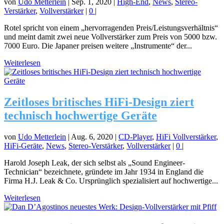
von
Udo Metterlein
|
Sep. 1, 2020
|
High-End
,
News
,
Stereo-
Verstärker
,
Vollverstärker
|
0
|
Rotel spricht von einem „hervorragenden Preis/Leistungsverhältnis“
und meint damit zwei neue Vollverstärker zum Preis von 5000 bzw.
7000 Euro. Die Japaner preisen weitere „Instrumente“ der...
Weiterlesen
Zeitloses britisches HiFi-Design ziert
technisch hochwertige Geräte
von
Udo Metterlein
|
Aug. 6, 2020
|
CD-Player
,
HiFi Vollverstärker
,
HiFi-Geräte
,
News
,
Stereo-Verstärker
,
Vollverstärker
|
0
|
Harold Joseph Leak, der sich selbst als „Sound Engineer-
Technician“ bezeichnete, gründete im Jahr 1934 in England die
Firma H.J. Leak & Co. Ursprünglich spezialisiert auf hochwertige...
Weiterlesen