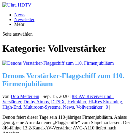
News
Newsletter
Mehr
Seite auswählen
Kategorie:
Vollverstärker
Denons Verstärker-Flaggschiff zum 110.
Firmenjubiläum
von
Udo Metterlein
|
Sep. 15, 2020
|
8K AV-Receiver und -
Verstärker
,
Dolby Atmos
,
DTS:X
,
Heimkino
,
Hi-Res Streaming
,
High-End
,
Multiroom-Systeme
,
News
,
Vollverstärker
|
0
|
Denon feiert dieser Tage sein 110-jähriges Firmenjubiläum. Anlass
genug, eine Armada neuer „Flaggschiffe“ vom Stapel zu lassen. Der
8K-fähige 13.2-Kanal-AV-Verstärker AVC-A110 liefert nach