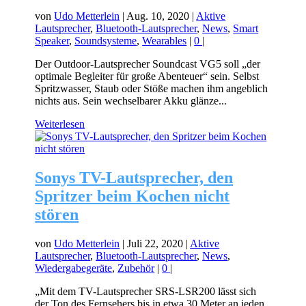
von
Udo Metterlein
|
Aug. 10, 2020
|
Aktive
Lautsprecher
,
Bluetooth-Lautsprecher
,
News
,
Smart
Speaker
,
Soundsysteme
,
Wearables
|
0
|
Der Outdoor-Lautsprecher Soundcast VG5 soll „der
optimale Begleiter für große Abenteuer“ sein. Selbst
Spritzwasser, Staub oder Stöße machen ihm angeblich
nichts aus. Sein wechselbarer Akku glänze...
Weiterlesen
Sonys TV-Lautsprecher, den
Spritzer beim Kochen nicht
stören
von
Udo Metterlein
|
Juli 22, 2020
|
Aktive
Lautsprecher
,
Bluetooth-Lautsprecher
,
News
,
Wiedergabegeräte
,
Zubehör
|
0
|
„Mit dem TV-Lautsprecher SRS-LSR200 lässt sich
der Ton des Fernsehers bis in etwa 30 Meter an jeden