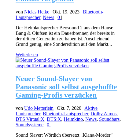
von
Niclas Heike
|
Okt. 19, 2023
|
Bluetooth-
Lautsprecher
,
News
|
0
|
Der Heimlautsprecher Beosound 2 aus dem Hause
Bang & Olufsen ist ein Dauerbrenner, der bereits in
der dritten Generation zu haben ist. Anscheinend
Grund genug, eine Sonderedition auf den Markt...
Weiterlesen
Neuer Sound-Slayer von
Panasonic soll selbst ausgebuffte
Gaming-Profis verzücken
von
Udo Metterlein
|
Okt. 7, 2020
|
Aktive
Lautsprecher
,
Bluetooth-Lautsprecher
,
Dolby Atmos
,
DTS Virtual:X
,
DTS:X
,
Heimkino
,
News
,
Soundbars
,
Soundsysteme
|
0
|
Sound Slayer: Wörtlich übersetzt „Klang-Mörder“