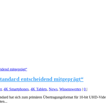
ndard entscheidend mitgeprägt“
r
,
4K Smartphones
,
4K Tablets
,
News
,
Wissenswertes
|
0
|
ard hat sich zum primären Übertragungsformat für 10-bit UHD-Videos 
en...