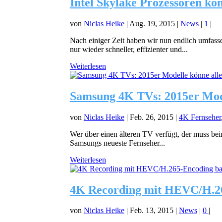
Intel Skylake Prozessoren 
von
Niclas Heike
|
Aug. 19, 2015
|
News
|
1
|
Nach einiger Zeit haben wir nun endlich umfass
nur wieder schneller, effizienter und...
Weiterlesen
Samsung 4K TVs: 2015er Mod
von
Niclas Heike
|
Feb. 26, 2015
|
4K Fernseher
Wer über einen älteren TV verfügt, der muss be
Samsungs neueste Fernseher...
Weiterlesen
4K Recording mit HEVC/H.26
von
Niclas Heike
|
Feb. 13, 2015
|
News
|
0
|