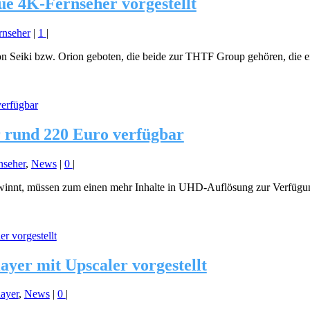
ue 4K-Fernseher vorgestellt
rnseher
|
1
|
on Seiki bzw. Orion geboten, die beide zur THTF Group gehören, die 
r rund 220 Euro verfügbar
nseher
,
News
|
0
|
innt, müssen zum einen mehr Inhalte in UHD-Auflösung zur Verfügung
ayer mit Upscaler vorgestellt
ayer
,
News
|
0
|