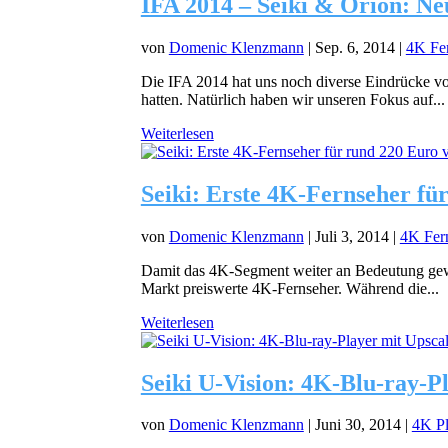
IFA 2014 – Seiki & Orion: Ne
von
Domenic Klenzmann
|
Sep. 6, 2014
|
4K Fe
Die IFA 2014 hat uns noch diverse Eindrücke v
hatten. Natürlich haben wir unseren Fokus auf...
Weiterlesen
Seiki: Erste 4K-Fernseher fü
von
Domenic Klenzmann
|
Juli 3, 2014
|
4K Fer
Damit das 4K-Segment weiter an Bedeutung gew
Markt preiswerte 4K-Fernseher. Während die...
Weiterlesen
Seiki U-Vision: 4K-Blu-ray-Pl
von
Domenic Klenzmann
|
Juni 30, 2014
|
4K Pl