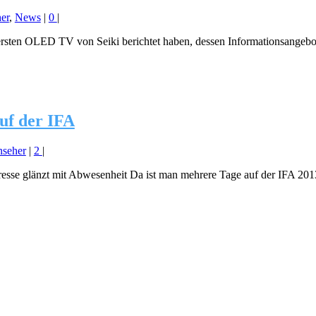
er
,
News
|
0
|
sten OLED TV von Seiki berichtet haben, dessen Informationsangebot s
uf der IFA
seher
|
2
|
se glänzt mit Abwesenheit Da ist man mehrere Tage auf der IFA 2013, 